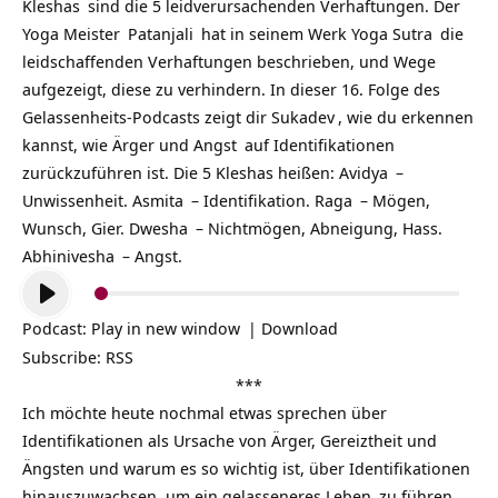
Kleshas
sind die 5 leidverursachenden Verhaftungen. Der
Yoga
Meister
Patanjali
hat in seinem Werk
Yoga Sutra
die
leidschaffenden Verhaftungen beschrieben, und
Wege
aufgezeigt, diese zu verhindern. In dieser 16. Folge des
Gelassenheits-Podcasts zeigt dir
Sukadev
, wie du erkennen
kannst, wie Ärger und
Angst
auf Identifikationen
zurückzuführen ist. Die 5 Kleshas heißen:
Avidya
–
Unwissenheit.
Asmita
– Identifikation.
Raga
– Mögen,
Wunsch, Gier.
Dwesha
– Nichtmögen, Abneigung, Hass.
Abhinivesha
– Angst.
Audio-
Player
Podcast:
Play in new window
|
Download
Subscribe:
RSS
***
Ich möchte heute nochmal etwas sprechen über
Identifikationen als Ursache von Ärger, Gereiztheit und
Ängsten und warum es so wichtig ist, über Identifikationen
hinauszuwachsen, um ein gelasseneres
Leben
zu führen.