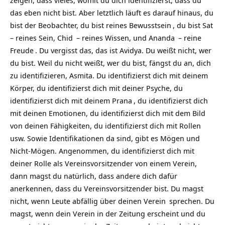
zeigen, dass vieles, womit du dich identifizierst, dass du
das eben nicht bist. Aber letztlich läuft es darauf hinaus, du
bist der Beobachter, du bist reines
Bewusstsein
, du bist
Sat
– reines Sein,
Chid
– reines Wissen, und
Ananda
– reine
Freude
. Du vergisst das, das ist Avidya. Du weißt nicht, wer
du bist. Weil du nicht weißt, wer du bist, fängst du an, dich
zu identifizieren, Asmita. Du identifizierst dich mit deinem
Körper, du identifizierst dich mit deiner Psyche, du
identifizierst dich mit deinem
Prana
, du identifizierst dich
mit deinen Emotionen, du identifizierst dich mit dem Bild
von deinen Fähigkeiten, du identifizierst dich mit Rollen
usw. Sowie Identifikationen da sind, gibt es Mögen und
Nicht-Mögen. Angenommen, du identifizierst dich mit
deiner Rolle als Vereinsvorsitzender von einem Verein,
dann magst du natürlich, dass andere dich dafür
anerkennen, dass du Vereinsvorsitzender bist. Du magst
nicht, wenn Leute abfällig über deinen
Verein
sprechen. Du
magst, wenn dein Verein in der Zeitung erscheint und du