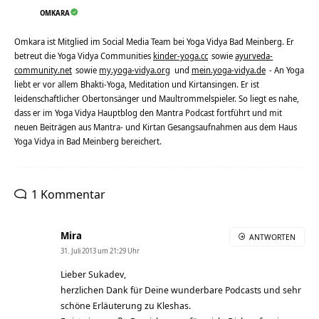
OMKARA
Omkara ist Mitglied im Social Media Team bei Yoga Vidya Bad Meinberg. Er
betreut die Yoga Vidya Communities
kinder-yoga.cc
sowie
ayurveda-
community.net
sowie
my.yoga-vidya.org
und
mein.yoga-vidya.de
- An Yoga
liebt er vor allem Bhakti-Yoga, Meditation und Kirtansingen. Er ist
leidenschaftlicher Obertonsänger und Maultrommelspieler. So liegt es nahe,
dass er im Yoga Vidya Hauptblog den Mantra Podcast fortführt und mit
neuen Beiträgen aus Mantra- und Kirtan Gesangsaufnahmen aus dem Haus
Yoga Vidya in Bad Meinberg bereichert.
1 Kommentar
Mira
ANTWORTEN
31. Juli 2013 um 21:29 Uhr
Lieber Sukadev,
herzlichen Dank für Deine wunderbare Podcasts und sehr
schöne Erläuterung zu Kleshas.