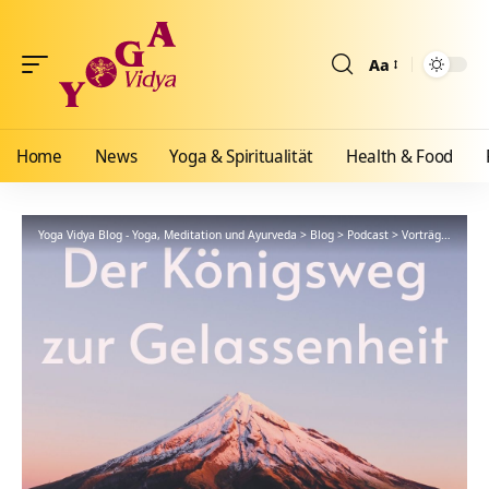
Aa
Größenänderun
Home
News
Yoga & Spiritualität
Health & Food
Yoga Vidya Blog - Yoga, Meditation und Ayurveda
>
Blog
>
Podcast
>
Vorträge
>
16 – 