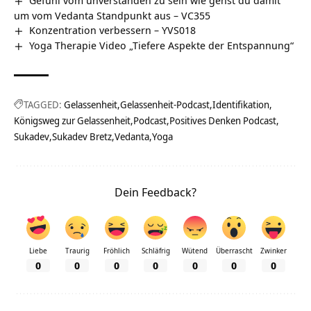
um vom Vedanta Standpunkt aus – VC355
Konzentration verbessern – YVS018
Yoga Therapie Video „Tiefere Aspekte der Entspannung“
TAGGED:
Gelassenheit
Gelassenheit-Podcast
Identifikation
Königsweg zur Gelassenheit
Podcast
Positives Denken Podcast
Sukadev
Sukadev Bretz
Vedanta
Yoga
Dein Feedback?
Liebe
Traurig
Fröhlich
Schläfrig
Wütend
Überrascht
Zwinker
0
0
0
0
0
0
0