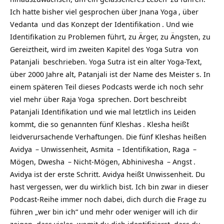
Ich hatte bisher viel gesprochen über
Jnana Yoga
, über
Vedanta
und das Konzept der
Identifikation
. Und wie
Identifikation zu Problemen führt, zu Ärger, zu Ängsten, zu
Gereiztheit, wird im zweiten Kapitel des
Yoga Sutra
von
Patanjali
beschrieben. Yoga Sutra ist ein alter Yoga-Text,
über 2000 Jahre alt, Patanjali ist der Name des
Meister
s. In
einem späteren Teil dieses Podcasts werde ich noch sehr
viel mehr über
Raja Yoga
sprechen. Dort beschreibt
Patanjali Identifikation und wie mal letztlich ins
Leiden
kommt, die so genannten fünf
Kleshas
. Klesha heißt
leidverursachende Verhaftungen. Die fünf Kleshas heißen
Avidya
– Unwissenheit,
Asmita
– Identifikation,
Raga
–
Mögen,
Dwesha
– Nicht-Mögen,
Abhinivesha
–
Angst
.
Avidya ist der erste Schritt. Avidya heißt Unwissenheit. Du
hast vergessen, wer du wirklich bist. Ich bin zwar in dieser
Podcast-Reihe immer noch dabei, dich durch die Frage zu
führen „wer bin ich“ und mehr oder weniger will ich dir