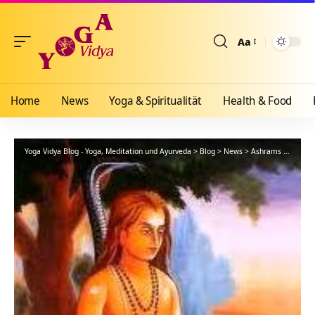
Aa
Größenänderun
Home
News
Yoga & Spiritualität
Health & Food
Yoga Vidya Blog - Yoga, Meditation und Ayurveda
>
Blog
>
News
>
Ashrams
>
Bad Me