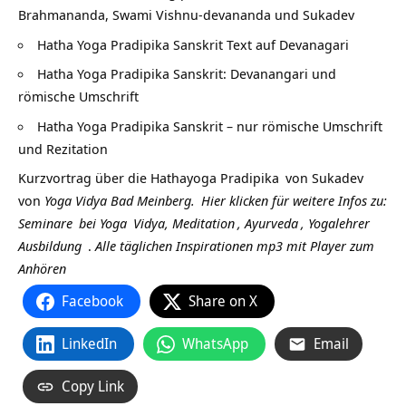
Brahmananda, Swami Vishnu-devananda und Sukadev
Hatha Yoga Pradipika Sanskrit Text auf Devanagari
Hatha Yoga Pradipika Sanskrit: Devanangari und
römische Umschrift
Hatha Yoga Pradipika Sanskrit – nur römische Umschrift
und Rezitation
Kurzvortrag über die
Hathayoga Pradipika
von
Sukadev
von
Yoga Vidya Bad Meinberg.
Hier klicken für weitere Infos zu:
Seminare
bei
Yoga
Vidya,
Meditation
,
Ayurveda
,
Yogalehrer
Ausbildung
.
Alle täglichen Inspirationen mp3 mit Player zum
Anhören
Facebook
Share on X
LinkedIn
WhatsApp
Email
Copy Link