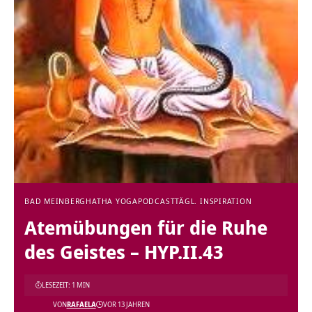
BAD MEINBERG
HATHA YOGA
PODCAST
TÄGL. INSPIRATION
Atemübungen für die Ruhe
des Geistes – HYP.II.43
LESEZEIT: 1 MIN
VON
RAFAELA
VOR 13 JAHREN