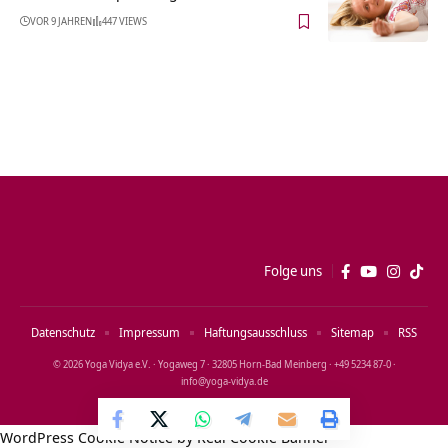
VOR 9 JAHREN
447 VIEWS
Folge uns
Datenschutz
Impressum
Haftungsausschluss
Sitemap
RSS
© 2026 Yoga Vidya e.V. · Yogaweg 7 · 32805 Horn‑Bad Meinberg · +49 5234 87‑0 ·
info@yoga‑vidya.de
WordPress Cookie Notice by Real Cookie Banner