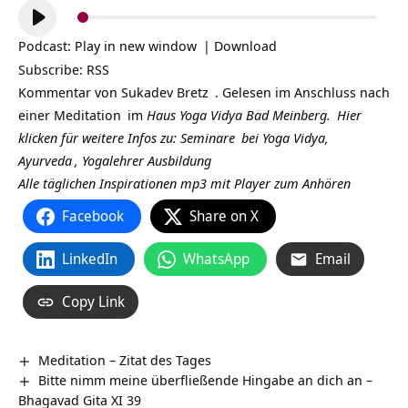
Audio-
Player
Podcast:
Play in new window
|
Download
Subscribe:
RSS
Kommentar von
Sukadev Bretz
. Gelesen im Anschluss nach
einer
Meditation
im
Haus Yoga Vidya Bad Meinberg.
Hier
klicken für weitere Infos zu:
Seminare
bei Yoga Vidya,
Ayurveda
,
Yogalehrer Ausbildung
Alle täglichen Inspirationen mp3 mit Player zum Anhören
Facebook
Share on X
LinkedIn
WhatsApp
Email
Copy Link
Meditation – Zitat des Tages
Bitte nimm meine überfließende Hingabe an dich an –
Bhagavad Gita XI 39