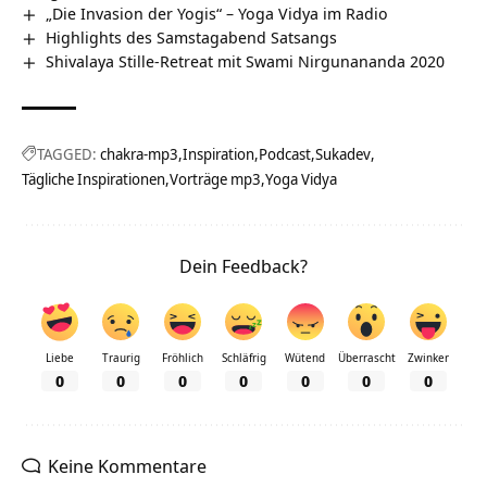
„Die Invasion der Yogis“ – Yoga Vidya im Radio
Highlights des Samstagabend Satsangs
Shivalaya Stille-Retreat mit Swami Nirgunananda 2020
TAGGED:
chakra-mp3
Inspiration
Podcast
Sukadev
Tägliche Inspirationen
Vorträge mp3
Yoga Vidya
Dein Feedback?
Liebe
Traurig
Fröhlich
Schläfrig
Wütend
Überrascht
Zwinker
0
0
0
0
0
0
0
Keine Kommentare