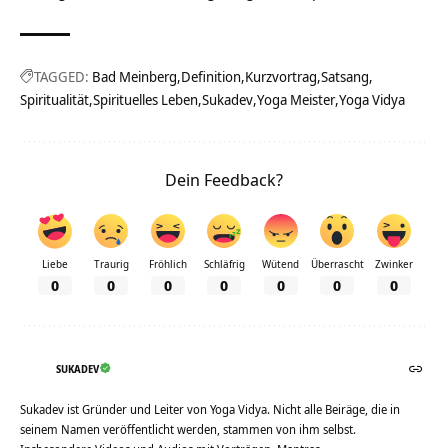
TAGGED:
Bad Meinberg
Definition
Kurzvortrag
Satsang
Spiritualität
Spirituelles Leben
Sukadev
Yoga Meister
Yoga Vidya
Dein Feedback?
Liebe
Traurig
Fröhlich
Schläfrig
Wütend
Überrascht
Zwinker
0
0
0
0
0
0
0
SUKADEV
Sukadev ist Gründer und Leiter von Yoga Vidya. Nicht alle Beiräge, die in
seinem Namen veröffentlicht werden, stammen von ihm selbst.