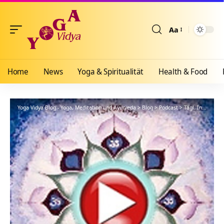
Aa
Größenänderun
Home
News
Yoga & Spiritualität
Health & Food
Yoga Vidya Blog - Yoga, Meditation und Ayurveda
>
Blog
>
Podcast
>
Tägl. Inspiration