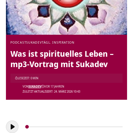
PODCAST
SUKADEV
TÄGL. INSPIRATION
Was ist spirituelles Leben –
mp3-Vortrag mit Sukadev
LESEZEIT: 0 MIN
VON
SUKADEV
VOR 17 JAHREN
ZULETZT AKTUALISIERT: 24. MÄRZ 2026 10:43
Audio-
Player