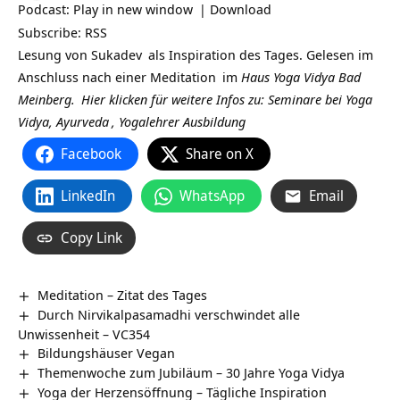
Podcast:
Play in new window
|
Download
Subscribe:
RSS
Lesung von
Sukadev
als Inspiration des Tages. Gelesen im
Anschluss nach einer
Meditation
im
Haus Yoga Vidya Bad
Meinberg.
Hier klicken für weitere Infos zu: Seminare bei
Yoga
Vidya,
Ayurveda
,
Yogalehrer Ausbildung
Facebook
Share on X
LinkedIn
WhatsApp
Email
Copy Link
Meditation – Zitat des Tages
Durch Nirvikalpasamadhi verschwindet alle
Unwissenheit – VC354
Bildungshäuser Vegan
Themenwoche zum Jubiläum – 30 Jahre Yoga Vidya
Yoga der Herzensöffnung – Tägliche Inspiration