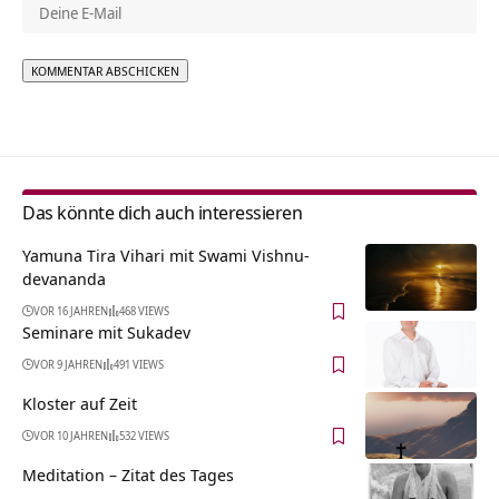
Alternative:
Das könnte dich auch interessieren
Yamuna Tira Vihari mit Swami Vishnu-
devananda
VOR 16 JAHREN
468 VIEWS
Seminare mit Sukadev
VOR 9 JAHREN
491 VIEWS
Kloster auf Zeit
VOR 10 JAHREN
532 VIEWS
Meditation – Zitat des Tages