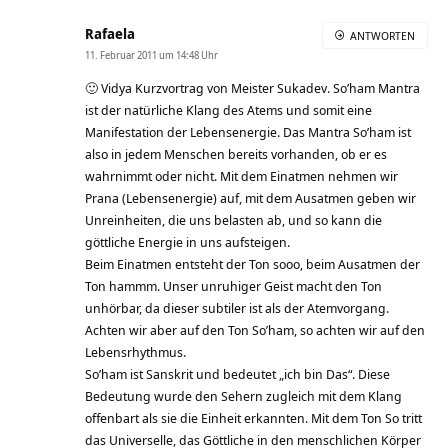
Rafaela
ANTWORTEN
11. Februar 2011 um 14:48 Uhr
🙂 Vidya Kurzvortrag von Meister Sukadev. So’ham Mantra
ist der natürliche Klang des Atems und somit eine
Manifestation der Lebensenergie. Das Mantra So’ham ist
also in jedem Menschen bereits vorhanden, ob er es
wahrnimmt oder nicht. Mit dem Einatmen nehmen wir
Prana (Lebensenergie) auf, mit dem Ausatmen geben wir
Unreinheiten, die uns belasten ab, und so kann die
göttliche Energie in uns aufsteigen.
Beim Einatmen entsteht der Ton sooo, beim Ausatmen der
Ton hammm. Unser unruhiger Geist macht den Ton
unhörbar, da dieser subtiler ist als der Atemvorgang.
Achten wir aber auf den Ton So’ham, so achten wir auf den
Lebensrhythmus.
So’ham ist Sanskrit und bedeutet „ich bin Das“. Diese
Bedeutung wurde den Sehern zugleich mit dem Klang
offenbart als sie die Einheit erkannten. Mit dem Ton So tritt
das Universelle, das Göttliche in den menschlichen Körper