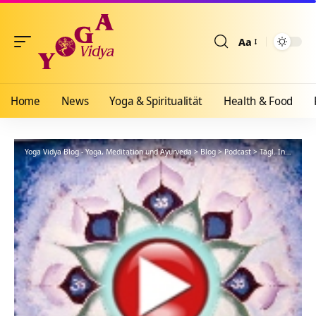
Aa
Größenänderun
Home
News
Yoga & Spiritualität
Health & Food
Yoga Vidya Blog - Yoga, Meditation und Ayurveda
>
Blog
>
Podcast
>
Tägl. Inspiration