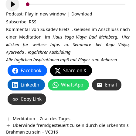
Audio-
Player
Podcast:
Play in new window
|
Download
Subscribe:
RSS
Kommentar von
Sukadev Bretz
. Gelesen im Anschluss nach
einer
Meditation
im
Haus Yoga Vidya Bad Meinberg.
Hier
klicken für weitere Infos zu:
Seminare
bei Yoga Vidya,
Ayurveda
,
Yogalehrer Ausbildung
Alle täglichen Inspirationen mp3 mit Player zum Anhören
Facebook
Share on X
LinkedIn
WhatsApp
Email
Copy Link
Meditation – Zitat des Tages
Überwinde fremdgesteuert zu sein durch die Erkenntnis
Brahman zu sein – VC316