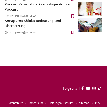
Podcast Kanal: Yoga Psychologie Vortrag
Podcast
VOR 11 JAHREN
443 VIEWS
Annapurna Shloka Bedeutung und
Übersetzung
VOR 12 JAHREN
610 VIEWS
Folge uns
Datenschutz
Impressum
Haftungsausschluss
Sitemap
RSS