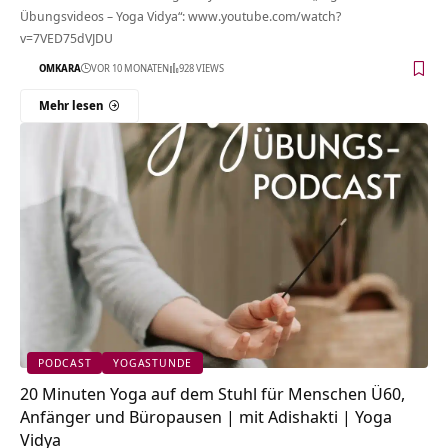
Übungsvideos – Yoga Vidya“: www.youtube.com/watch?
v=7VED75dVJDU
OMKARA
VOR 10 MONATEN
928 VIEWS
Mehr lesen
PODCAST
YOGASTUNDE
20 Minuten Yoga auf dem Stuhl für Menschen Ü60,
Anfänger und Büropausen | mit Adishakti | Yoga
Vidya