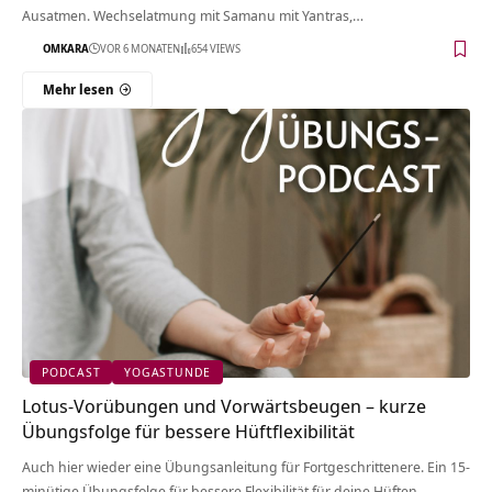
Ausatmen. Wechselatmung mit Samanu mit Yantras,…
OMKARA
VOR 6 MONATEN
654 VIEWS
Mehr lesen
PODCAST
YOGASTUNDE
Lotus-Vorübungen und Vorwärtsbeugen – kurze
Übungsfolge für bessere Hüftflexibilität
Auch hier wieder eine Übungsanleitung für Fortgeschrittenere. Ein 15-
minütige Übungsfolge für bessere Flexibilität für deine Hüften.