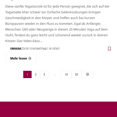
Diese sanfte Yogastunde ist für jede Person geeignet, die sich auf der
Yogamatte eher schwer tut. Einfache Gelenksübungen bringen
Geschmeidigkeit in den Körper und helfen auch bei kurzen
Büropausen wieder in den Fluss zu kommen. Egal ob Anfänger,
Menschen Ü60 oder Neugierige in diesen 20 Minuten Yoga auf dem
Stuhl, findest du ganz leicht und schonend wieder zurück in deinen
Körper. Das Video dazu…
OMKARA
VOR 10 MONATEN
1.5K VIEWS
Mehr lesen
1
2
3
…
31
32