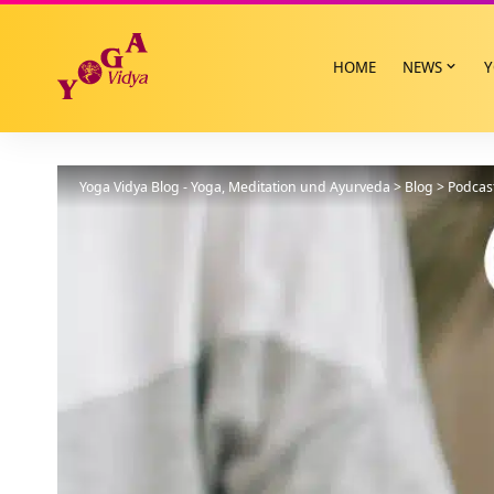
HOME
NEWS
Y
Yoga Vidya Blog - Yoga, Meditation und Ayurveda
>
Blog
>
Podcas