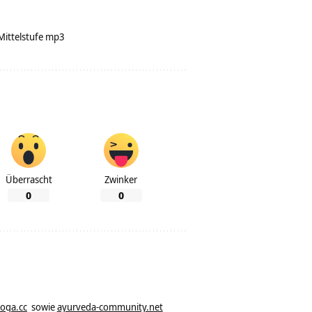
Mittelstufe mp3
Überrascht
Zwinker
0
0
yoga.cc
sowie
ayurveda-community.net