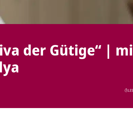
va der Gütige“ | mi
dya
LES