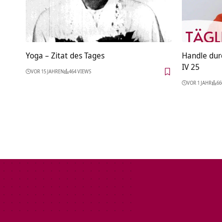
Yoga – Zitat des Tages
Handle dur
IV 25
VOR 15 JAHREN
464 VIEWS
VOR 1 JAHR
66