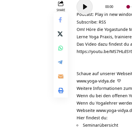
Audio-
00:00
Player
SHARE
Podcast:
Play in new wind
Subscribe:
RSS
Om! Höre die Yogastunde Mi
Lerne Yoga Praxis, trainier
Das Video dazu findest du 
https://youtu.be/MS7HLdS
Schaue auf unserer Webseit
www.yoga-vidya.de
💛
Weitere Informationen zum
Wenn du bei den offenen Y
Wenn du Yogalehrer werden
Webseite
www.yoga-vidya.
Hier findest du:
Seminarübersicht