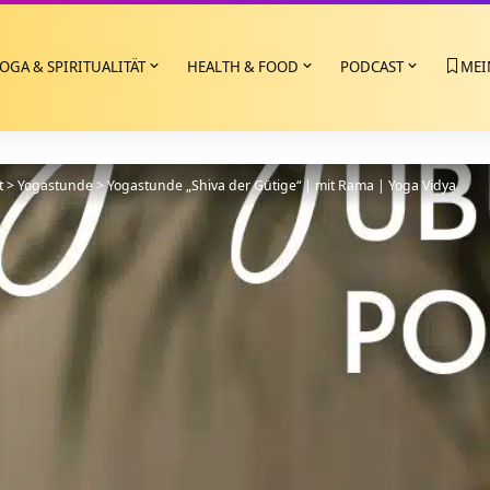
OGA & SPIRITUALITÄT
HEALTH & FOOD
PODCAST
MEI
t
>
Yogastunde
>
Yogastunde „Shiva der Gütige“ | mit Rama | Yoga Vidya