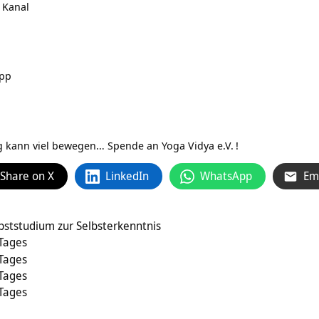
 Kanal
App
ag kann viel bewegen…
Spende an Yoga Vidya e.V.
!
Share on X
LinkedIn
WhatsApp
Em
bststudium zur Selbsterkenntnis
 Tages
 Tages
 Tages
 Tages