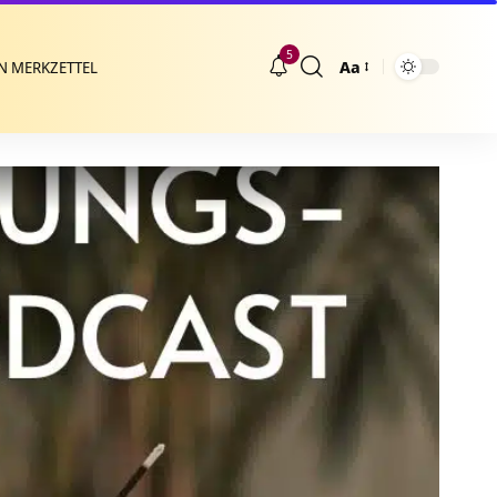
5
Aa
N MERKZETTEL
Größenänderung