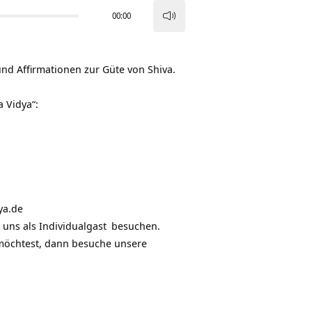
00:00
Pfeiltasten
Hoch/Runter
benutzen,
d Affirmationen zur Güte von Shiva.
um
die
 Vidya“:
Lautstärke
zu
regeln.
ya.de
 uns als
Individualgast
besuchen.
möchtest, dann besuche unsere