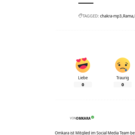
TAGGED:
chakra-mp3
Rama
Liebe
Traurig
0
0
VON
OMKARA
Omkara ist Mitglied im Social Media Team b