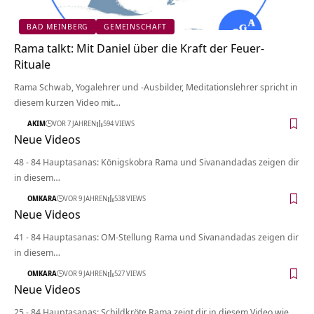
BAD MEINBERG
GEMEINSCHAFT
Rama talkt: Mit Daniel über die Kraft der Feuer-
Rituale
Rama Schwab, Yogalehrer und -Ausbilder, Meditationslehrer spricht in
diesem kurzen Video mit…
AKIM
VOR 7 JAHREN
594 VIEWS
Neue Videos
48 - 84 Hauptasanas: Königskobra Rama und Sivanandadas zeigen dir
in diesem…
OMKARA
VOR 9 JAHREN
538 VIEWS
Neue Videos
41 - 84 Hauptasanas: OM-Stellung Rama und Sivanandadas zeigen dir
in diesem…
OMKARA
VOR 9 JAHREN
527 VIEWS
Neue Videos
25 - 84 Hauptasanas: Schildkröte Rama zeigt dir in diesem Video wie…