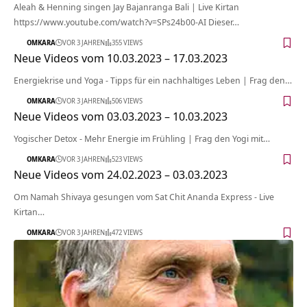
Aleah & Henning singen Jay Bajanranga Bali | Live Kirtan
https://www.youtube.com/watch?v=SPs24b00-AI Dieser…
OMKARA
VOR 3 JAHREN
355 VIEWS
Neue Videos vom 10.03.2023 – 17.03.2023
Energiekrise und Yoga - Tipps für ein nachhaltiges Leben | Frag den…
OMKARA
VOR 3 JAHREN
506 VIEWS
Neue Videos vom 03.03.2023 – 10.03.2023
Yogischer Detox - Mehr Energie im Frühling | Frag den Yogi mit…
OMKARA
VOR 3 JAHREN
523 VIEWS
Neue Videos vom 24.02.2023 – 03.03.2023
Om Namah Shivaya gesungen vom Sat Chit Ananda Express - Live
Kirtan…
OMKARA
VOR 3 JAHREN
472 VIEWS