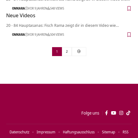
OMKARA
VOR 9 JAHREN
548 VIEWS
Neue Videos
20 - 84 Hauptasanas: Fisch Rama zeigt dir in diesem Video wie…
OMKARA
VOR 9 JAHREN
504 VIEWS
1
2
Folge uns
Datenschutz
Impressum
Haftungsausschluss
Sitemap
RSS