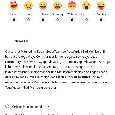
Liebe
Traurig
Fröhlich
Schläfrig
Wütend
Überrascht
Zwinker
0
0
0
0
0
0
0
OMKARA
Omkara ist Mitglied im Social Media Team bei Yoga Vidya Bad Meinberg. Er
betreut die Yoga Vidya Communities
kinder-yoga.cc
sowie
ayurveda-
community.net
sowie
my.yoga-vidya.org
und
mein.yoga-vidya.de
- An Yoga
liebt er vor allem Bhakti-Yoga, Meditation und Kirtansingen. Er ist
leidenschaftlicher Obertonsänger und Maultrommelspieler. So liegt es nahe,
dass er im Yoga Vidya Hauptblog den Mantra Podcast fortführt und mit
neuen Beiträgen aus Mantra- und Kirtan Gesangsaufnahmen aus dem Haus
Yoga Vidya in Bad Meinberg bereichert.
Keine Kommentare