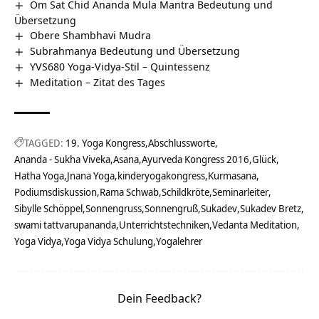
Om Sat Chid Ananda Mula Mantra Bedeutung und
Übersetzung
Obere Shambhavi Mudra
Subrahmanya Bedeutung und Übersetzung
YVS680 Yoga-Vidya-Stil – Quintessenz
Meditation – Zitat des Tages
TAGGED:
19. Yoga Kongress
Abschlussworte
Ananda - Sukha Viveka
Asana
Ayurveda Kongress 2016
Glück
Hatha Yoga
Jnana Yoga
kinderyogakongress
Kurmasana
Podiumsdiskussion
Rama Schwab
Schildkröte
Seminarleiter
Sibylle Schöppel
Sonnengruss
Sonnengruß
Sukadev
Sukadev Bretz
swami tattvarupananda
Unterrichtstechniken
Vedanta Meditation
Yoga Vidya
Yoga Vidya Schulung
Yogalehrer
Dein Feedback?