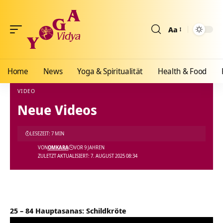
Aa
Größenänderun
Home
News
Yoga & Spiritualität
Health & Food
VIDEO
Neue Videos
Yoga Vidya Blog - Yoga, Meditation und Ayurveda
>
Blog
>
Videos
>
Video
>
Neue Vid
LESEZEIT: 7 MIN
VON
OMKARA
VOR 9 JAHREN
ZULETZT AKTUALISIERT: 7. AUGUST 2025 08:34
25 – 84 Hauptasanas: Schildkröte