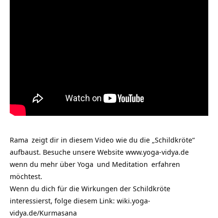
Rama
zeigt dir in diesem Video wie du die „Schildkröte“
aufbaust. Besuche unsere Website
www.yoga-vidya.de
wenn du mehr über
Yoga
und
Meditation
erfahren
möchtest.
Wenn du dich für die Wirkungen der
Schildkröte
interessierst, folge diesem Link:
wiki.yoga-
vidya.de/Kurmasana