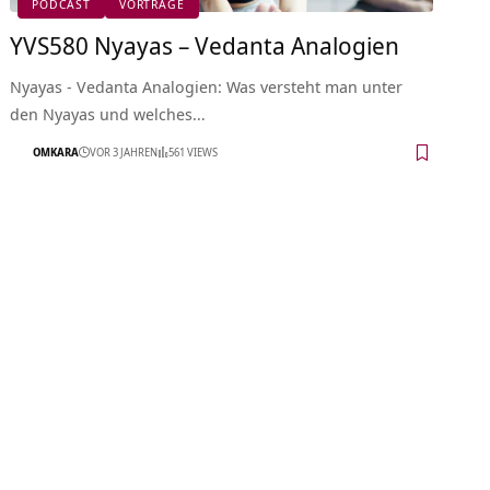
PODCAST
VORTRÄGE
YVS580 Nyayas – Vedanta Analogien
Nyayas - Vedanta Analogien: Was versteht man unter
den Nyayas und welches…
OMKARA
VOR 3 JAHREN
561 VIEWS