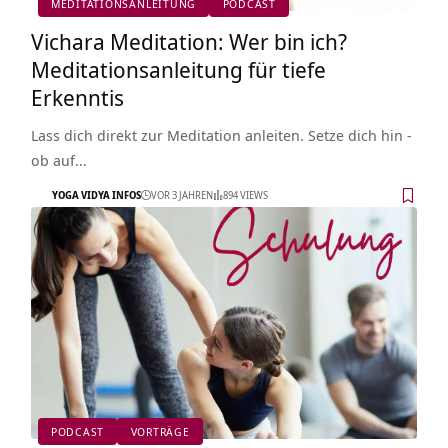
MEDITATIONSANLEITUNG
PODCAST
Vichara Meditation: Wer bin ich?
Meditationsanleitung für tiefe
Erkenntis
Lass dich direkt zur Meditation anleiten. Setze dich hin -
ob auf…
YOGA VIDYA INFOS
VOR 3 JAHREN
894 VIEWS
PODCAST
VORTRÄGE