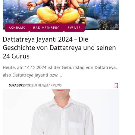
ASHRAMS
BAD MEINBERG
EVENTS
Dattatreya Jayanti 2024 – Die
Geschichte von Dattatreya und seinen
24 Gurus
Heute, am 14.12.2024 ist der Geburtstag von Dattatreya,
also Dattatreya Jayanti bzw.…
SUKADEV
VOR 2 JAHREN
1.1K VIEWS