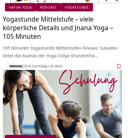
HATHA YOGA
PODCAST
YOGASTUNDE
Yogastunde Mittelstufe – viele
körperliche Details und Jnana Yoga –
105 Minuten
105 Minuten Yogastunde Mittelstufen-Niveau: Sukadev
leitet die Asanas der Yoga Vidya Grundreihe…
OMKARA
VOR 3 JAHREN
1.2K VIEWS