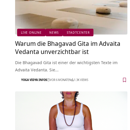
LIVE ONLINE
NEWS
STADTCENTER
Warum die Bhagavad Gita im Advaita
Vedanta unverzichtbar ist
Die Bhagavad Gita ist einer der wichtigsten Texte im
Advaita Vedanta. Sie…
YOGA VIDYA INFOS
VOR 6 MONATEN
1.3K VIEWS