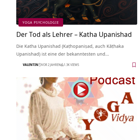
YOGA PSYCHOLOGIE
Der Tod als Lehrer – Katha Upanishad
Die Katha Upanishad (Kaṭhopaniṣad, auch Kāṭhaka
Upanishad) ist eine der bekanntesten und…
VALENTIN
VOR 2 JAHREN
1.3K VIEWS