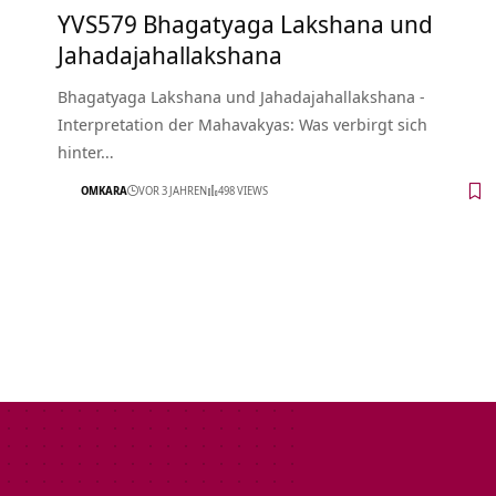
YVS579 Bhagatyaga Lakshana und
Jahadajahallakshana
Bhagatyaga Lakshana und Jahadajahallakshana -
Interpretation der Mahavakyas: Was verbirgt sich
hinter…
OMKARA
VOR 3 JAHREN
498 VIEWS