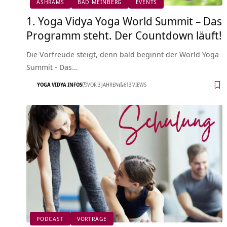
ASHRAMS
BAD MEINBERG
EVENTS
1. Yoga Vidya Yoga World Summit – Das
Programm steht. Der Countdown läuft!
Die Vorfreude steigt, denn bald beginnt der World Yoga
Summit - Das…
YOGA VIDYA INFOS
VOR 3 JAHREN
613 VIEWS
PODCAST
VORTRÄGE