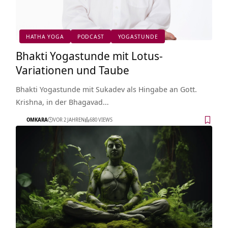
HATHA YOGA
PODCAST
YOGASTUNDE
Bhakti Yogastunde mit Lotus-
Variationen und Taube
Bhakti Yogastunde mit Sukadev als Hingabe an Gott.
Krishna, in der Bhagavad…
OMKARA
VOR 2 JAHREN
680 VIEWS