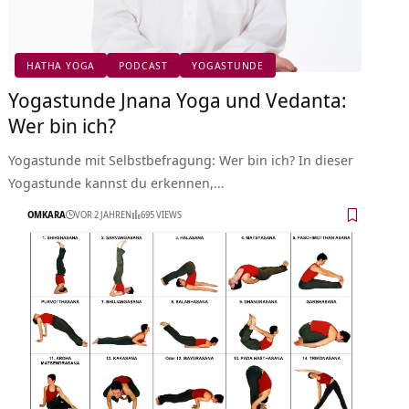
HATHA YOGA
PODCAST
YOGASTUNDE
Yogastunde Jnana Yoga und Vedanta:
Wer bin ich?
Yogastunde mit Selbstbefragung: Wer bin ich? In dieser
Yogastunde kannst du erkennen,…
OMKARA
VOR 2 JAHREN
695 VIEWS