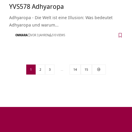
YVS578 Adhyaropa
Adhyaropa - Die Welt ist eine Illusion: Was bedeutet
Adhyaropa und warum…
OMKARA
VOR 3 JAHREN
510 VIEWS
1
2
3
…
14
15