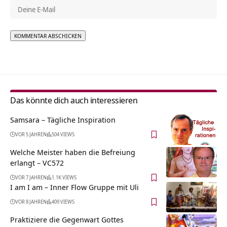
Alternative:
Das könnte dich auch interessieren
Samsara – Tägliche Inspiration
VOR 5 JAHREN
504 VIEWS
Welche Meister haben die Befreiung
erlangt – VC572
VOR 7 JAHREN
1.1K VIEWS
I am I am – Inner Flow Gruppe mit Uli
VOR 8 JAHREN
409 VIEWS
Praktiziere die Gegenwart Gottes