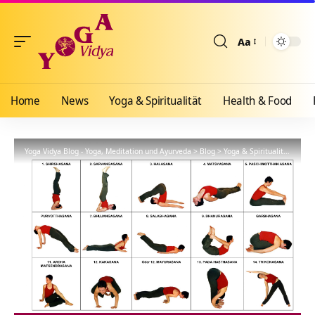
Aa
Größenänderun
Home
News
Yoga & Spiritualität
Health & Food
Yoga Vidya Blog - Yoga, Meditation und Ayurveda
>
Blog
>
Yoga & Spiritualität
>
Hath