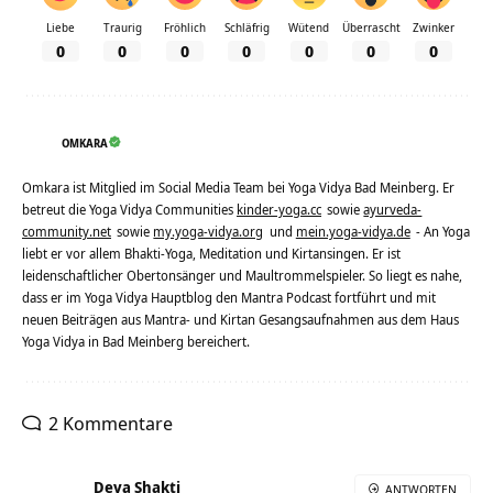
Liebe
Traurig
Fröhlich
Schläfrig
Wütend
Überrascht
Zwinker
0
0
0
0
0
0
0
OMKARA
Omkara ist Mitglied im Social Media Team bei Yoga Vidya Bad Meinberg. Er
betreut die Yoga Vidya Communities
kinder-yoga.cc
sowie
ayurveda-
community.net
sowie
my.yoga-vidya.org
und
mein.yoga-vidya.de
- An Yoga
liebt er vor allem Bhakti-Yoga, Meditation und Kirtansingen. Er ist
leidenschaftlicher Obertonsänger und Maultrommelspieler. So liegt es nahe,
dass er im Yoga Vidya Hauptblog den Mantra Podcast fortführt und mit
neuen Beiträgen aus Mantra- und Kirtan Gesangsaufnahmen aus dem Haus
Yoga Vidya in Bad Meinberg bereichert.
2 Kommentare
Deva Shakti
ANTWORTEN