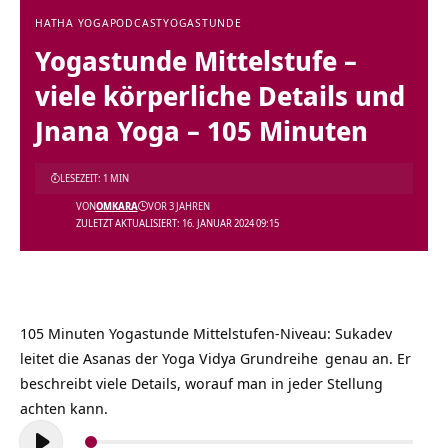
HATHA YOGA
PODCAST
YOGASTUNDE
Yogastunde Mittelstufe –
viele körperliche Details und
Jnana Yoga – 105 Minuten
LESEZEIT: 1 MIN
VON
OMKARA
VOR 3 JAHREN
ZULETZT AKTUALISIERT: 16. JANUAR 2024 09:15
105 Minuten Yogastunde Mittelstufen-Niveau:
Sukadev
leitet die Asanas der
Yoga Vidya Grundreihe
genau an. Er
beschreibt viele Details, worauf man in jeder Stellung
achten kann.
Audio-