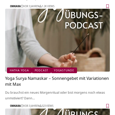
OMKARA
VOR 3 JAHREN
1.2K VIEWS
HATHA YOGA
PODCAST
YOGASTUNDE
Yoga Surya Namaskar – Sonnengebet mit Variationen
mit Max
Du brauchst ein neues Morgenritual oder bist morgens noch etwas
unmotiviert? Dann…
OMKARA
VOR 3 JAHREN
523 VIEWS