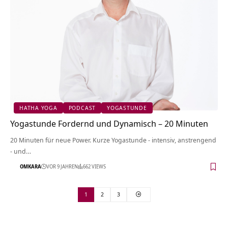
HATHA YOGA
PODCAST
YOGASTUNDE
Yogastunde Fordernd und Dynamisch – 20 Minuten
20 Minuten für neue Power. Kurze Yogastunde - intensiv, anstrengend
- und…
OMKARA
VOR 9 JAHREN
662 VIEWS
1
2
3