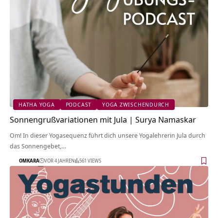
HATHA YOGA
PODCAST
YOGA ZWISCHENDURCH
Sonnengrußvariationen mit Jula | Surya Namaskar
Om! In dieser Yogasequenz führt dich unsere Yogalehrerin Jula durch
das Sonnengebet,…
OMKARA
VOR 4 JAHREN
561 VIEWS