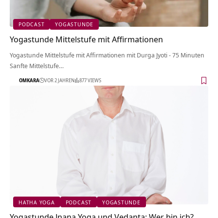
PODCAST
YOGASTUNDE
Yogastunde Mittelstufe mit Affirmationen
Yogastunde Mittelstufe mit Affirmationen mit Durga Jyoti - 75 Minuten
Sanfte Mittelstufe…
OMKARA
VOR 2 JAHREN
877 VIEWS
HATHA YOGA
PODCAST
YOGASTUNDE
Yogastunde Jnana Yoga und Vedanta: Wer bin ich?