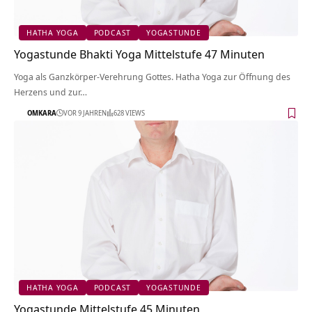
HATHA YOGA
PODCAST
YOGASTUNDE
Yogastunde Bhakti Yoga Mittelstufe 47 Minuten
Yoga als Ganzkörper-Verehrung Gottes. Hatha Yoga zur Öffnung des
Herzens und zur…
OMKARA
VOR 9 JAHREN
628 VIEWS
HATHA YOGA
PODCAST
YOGASTUNDE
Yogastunde Mittelstufe 45 Minuten