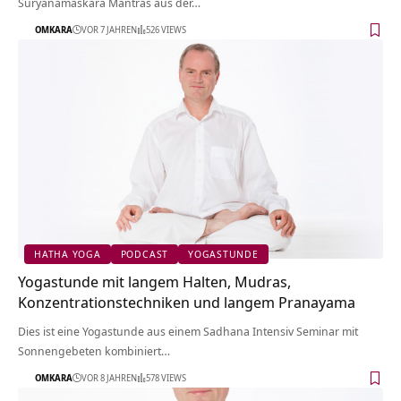
Suryanamaskara Mantras aus der…
OMKARA
VOR 7 JAHREN
526 VIEWS
HATHA YOGA
PODCAST
YOGASTUNDE
Yogastunde mit langem Halten, Mudras,
Konzentrationstechniken und langem Pranayama
Dies ist eine Yogastunde aus einem Sadhana Intensiv Seminar mit
Sonnengebeten kombiniert…
OMKARA
VOR 8 JAHREN
578 VIEWS