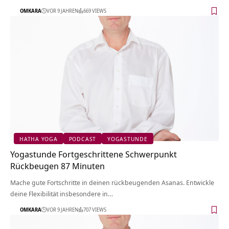
OMKARA
VOR 9 JAHREN
669 VIEWS
HATHA YOGA
PODCAST
YOGASTUNDE
Yogastunde Fortgeschrittene Schwerpunkt
Rückbeugen 87 Minuten
Mache gute Fortschritte in deinen rückbeugenden Asanas. Entwickle
deine Flexibilität insbesondere in…
OMKARA
VOR 9 JAHREN
707 VIEWS