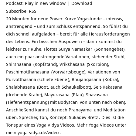
Podcast:
Play in new window
|
Download
Subscribe:
RSS
20 Minuten für neue Power. Kurze Yogastunde – intensiv,
anstrengend – und zum Schluss entspannend. So fühlst du
dich schnell aufgeladen – bereit für alle Herausforderungen
des Lebens. Ein bisschen Auspowern – dann kommst du
leichter zur Ruhe. Flottes
Surya Namaskar
(Sonnengebet),
auch ein paar anstrengende Variationen, stehender Stuhl,
Shirshasana
(Kopfstand),
Vrikshasana
(Skorpion),
Paschimotthanasana
(Vorwärtsbeuge), Variationen von
Purvotthasana (
schiefe Ebene
),
Bhujangasana
(Kobra),
Shalabhasana
(Boot, auch Schaukelboot), Seit-Kakasana
(drehende Krähe),
Mayurasana
(Pfau),
Shavasana
(Tiefenentspannung) mit
Bodyscan
von unten nach oben).
Anschließend kannst du noch
Pranayama
und
Meditation
üben. Sprecher, Ton, Konzept:
Sukadev Bretz
. Dies ist die
Tonspur eines Yoga Vidya Videos. Mehr Yoga Videos unter
mein.yoga-vidya.de/video
.