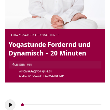
HATHA YOGA
PODCAST
YOGASTUNDE
Yogastunde Fordernd und
Dynamisch – 20 Minuten
LESEZEIT: 1 MIN
VON
OMKARA
VOR 9 JAHREN
ZULETZT AKTUALISIERT: 20. JULI 2025 12:34
Audio-
Player