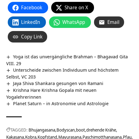
Facebook
Share on X
LinkedIn
WhatsApp
Email
Copy Link
Yoga ist das unvergängliche Brahman – Bhagavad Gita
VIII. 29
Unterscheide zwischen Individuum und höchstem
Selbst, VC 203
Jaya Shiva Shankara gesungen von Ramani
Krishna Hare Krishna Gopala mit neuen
Yogalehrerinnen
Planet Saturn – in Astronomie und Astrologie
TAGGED:
Bhujangasana
Bodyscan
boot
drehende Krähe
Kakasana
Kobra
Kopfstand
Mayurasana
Paschimotthanasana
Pfau