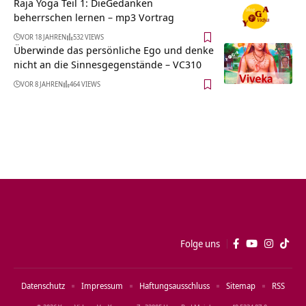
Raja Yoga Teil 1: DieGedanken
beherrschen lernen – mp3 Vortrag
VOR 18 JAHREN
532 VIEWS
Überwinde das persönliche Ego und denke
nicht an die Sinnesgegenstände – VC310
VOR 8 JAHREN
464 VIEWS
Folge uns
Datenschutz
Impressum
Haftungsausschluss
Sitemap
RSS