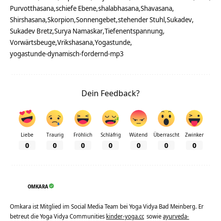
Purvotthasana
schiefe Ebene
shalabhasana
Shavasana
Shirshasana
Skorpion
Sonnengebet
stehender Stuhl
Sukadev
Sukadev Bretz
Surya Namaskar
Tiefenentspannung
Vorwärtsbeuge
Vrikshasana
Yogastunde
yogastunde-dynamisch-fordernd-mp3
Dein Feedback?
Liebe
Traurig
Fröhlich
Schläfrig
Wütend
Überrascht
Zwinker
0
0
0
0
0
0
0
OMKARA
Omkara ist Mitglied im Social Media Team bei Yoga Vidya Bad Meinberg. Er
betreut die Yoga Vidya Communities
kinder-yoga.cc
sowie
ayurveda-