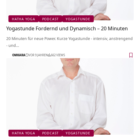
HATHA YOGA
PODCAST
YOGASTUNDE
Yogastunde Fordernd und Dynamisch – 20 Minuten
20 Minuten für neue Power. Kurze Yogastunde - intensiv, anstrengend
- und…
OMKARA
VOR 9 JAHREN
662 VIEWS
HATHA YOGA
PODCAST
YOGASTUNDE