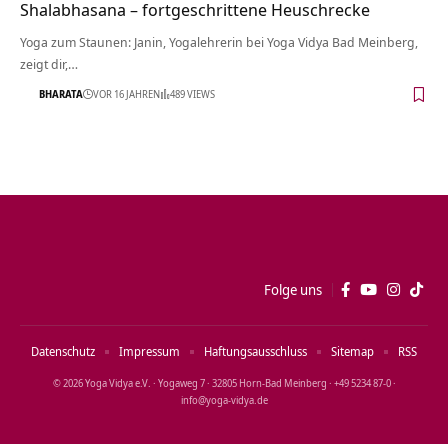
Shalabhasana – fortgeschrittene Heuschrecke
Yoga zum Staunen: Janin, Yogalehrerin bei Yoga Vidya Bad Meinberg,
zeigt dir,…
BHARATA
VOR 16 JAHREN
489 VIEWS
Folge uns
Datenschutz
Impressum
Haftungsausschluss
Sitemap
RSS
© 2026 Yoga Vidya e.V. · Yogaweg 7 · 32805 Horn‑Bad Meinberg · +49 5234 87‑0 ·
info@yoga‑vidya.de