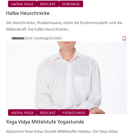
HATHA YOGA
PODCAST
VORTRÄGE
Halbe Heuschrecke
Die Heuschrecke, Shalabhasana, stärkt die Rückenmuskeln und die
Willenskraft. Die halbe Heuschrecke…
OMKARA
VOR 7 JAHREN
570 VIEWS
HATHA YOGA
PODCAST
YOGASTUNDE
Yoga Vidya Mittelstufe Yogastunde
Klassische Yoga Vidya Stunde Mittelstufen-Niveau. Die Yoga Vidya