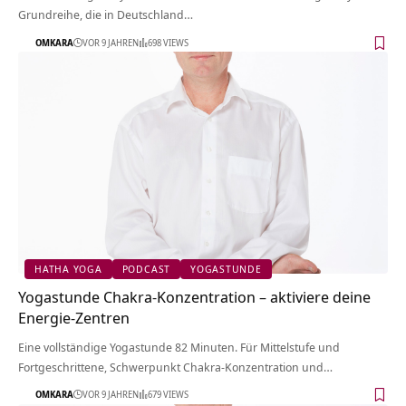
Grundreihe, die in Deutschland…
OMKARA
VOR 9 JAHREN
698 VIEWS
HATHA YOGA
PODCAST
YOGASTUNDE
Yogastunde Chakra-Konzentration – aktiviere deine
Energie-Zentren
Eine vollständige Yogastunde 82 Minuten. Für Mittelstufe und
Fortgeschrittene, Schwerpunkt Chakra-Konzentration und…
OMKARA
VOR 9 JAHREN
679 VIEWS