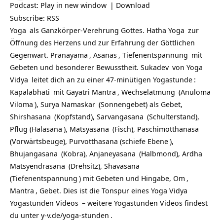
Podcast:
Play in new window
|
Download
Subscribe:
RSS
Yoga
als Ganzkörper-Verehrung Gottes.
Hatha Yoga
zur
Öffnung des Herzens und zur Erfahrung der Göttlichen
Gegenwart.
Pranayama
,
Asanas
,
Tiefenentspannung
mit
Gebeten und besonderer Bewusstheit.
Sukadev
von
Yoga
Vidya
leitet dich an zu einer 47-minütigen
Yogastunde
:
Kapalabhati
mit
Gayatri Mantra
,
Wechselatmung
(
Anuloma
Viloma
),
Surya Namaskar
(Sonnengebet) als Gebet,
Shirshasana
(Kopfstand),
Sarvangasana
(Schulterstand),
Pflug (
Halasana
),
Matsyasana
(Fisch),
Paschimotthanasa
(Vorwärtsbeuge), Purvotthasana (
schiefe Ebene
),
Bhujangasana
(Kobra),
Anjaneyasana
(Halbmond),
Ardha
Matsyendrasana
(Drehsitz),
Shavasana
(
Tiefenentspannung
) mit Gebeten und Hingabe,
Om
,
Mantra
, Gebet. Dies ist die Tonspur eines Yoga Vidya
Yogastunden
Videos
– weitere Yogastunden Videos findest
du unter
y-v.de/yoga-stunden
.