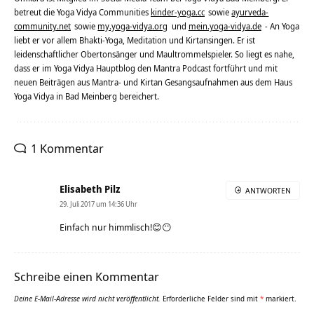
betreut die Yoga Vidya Communities
kinder-yoga.cc
sowie
ayurveda-
community.net
sowie
my.yoga-vidya.org
und
mein.yoga-vidya.de
- An Yoga
liebt er vor allem Bhakti-Yoga, Meditation und Kirtansingen. Er ist
leidenschaftlicher Obertonsänger und Maultrommelspieler. So liegt es nahe,
dass er im Yoga Vidya Hauptblog den Mantra Podcast fortführt und mit
neuen Beiträgen aus Mantra- und Kirtan Gesangsaufnahmen aus dem Haus
Yoga Vidya in Bad Meinberg bereichert.
1 Kommentar
Elisabeth Pilz
ANTWORTEN
29. Juli 2017 um 14:36 Uhr
Einfach nur himmlisch!😊😶
Schreibe einen Kommentar
Deine E-Mail-Adresse wird nicht veröffentlicht.
Erforderliche Felder sind mit
*
markiert.