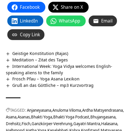
Facebook
Share on X
LinkedIn
WhatsApp
Email
Copy Link
Geistige Konstitution (Rajas)
Meditation – Zitat des Tages
International Week: Yoga Vidya welcomes English-
speaking aliens to the family
Frosch Pfau – Yoga Asana Lexikon
Gruß an das Göttliche – mp3 Kurzvortrag
TAGGED:
Anjaneyasana
Anuloma Viloma
Ardha Matsyendrasana
Asana
Asanas
Bhakti Yoga
Bhakti Yoga Podcast
Bhujangasana
Drehsitz
Fisch
Ganzkörper-Verehrung
Gayatri Mantra
Halasana
Halbmond
Hatha Yoga
Kapalabhati
Kobra
Kopfstand
Matsyasana