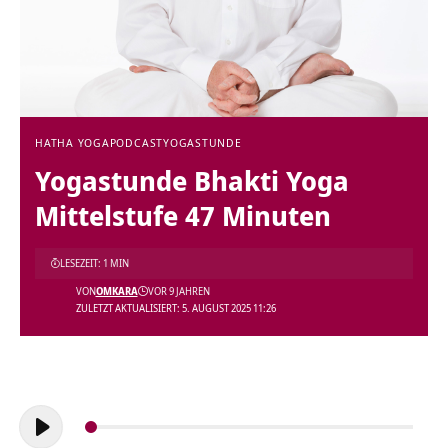
HATHA YOGA
PODCAST
YOGASTUNDE
Yogastunde Bhakti Yoga
Mittelstufe 47 Minuten
LESEZEIT: 1 MIN
VON
OMKARA
VOR 9 JAHREN
ZULETZT AKTUALISIERT: 5. AUGUST 2025 11:26
Audio-
Player