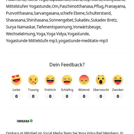
Mittelstufen Yogastunde
Om
Paschimotthanasa
Pflug
Pranayama
Purvotthasana
Sarvangasana
schiefe Ebene
Schulterstand
Shavasana
Shirshasana
Sonnengebet
Sukadev
Sukadev Bretz
Surya Namaskar
Tiefenentspannung
Vorwärtsbeuge
Wechselatmung
Yoga
Yoga Vidya
Yogastunde
Yogastunde Mittelstufe mp3
yogastunde-meditativ-mp3
Dein Feedback?
Liebe
Traurig
Fröhlich
Schläfrig
Wütend
Überrascht
Zwinker
0
0
0
0
0
0
0
OMKARA
Omkara ist Mitglied im Social Media Team bei Yoga Vidya Bad Meinberg. Er