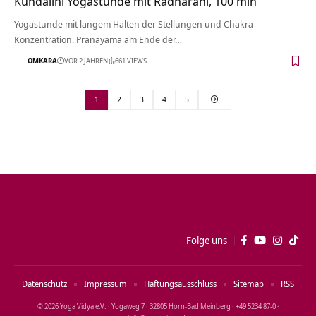
Kundalini Yogastunde mit Radharani, 100 min
Yogastunde mit langem Halten der Stellungen und Chakra-
Konzentration. Pranayama am Ende der…
OMKARA
VOR 2 JAHREN
661 VIEWS
1
2
3
4
5
Folge uns
Datenschutz
Impressum
Haftungsausschluss
Sitemap
RSS
© 2026 Yoga Vidya e.V. · Yogaweg 7 · 32805 Horn‑Bad Meinberg · +49 5234 87‑0 ·