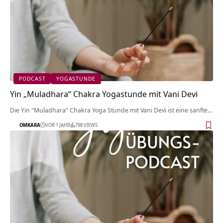
PODCAST
YOGASTUNDE
Yin „Muladhara“ Chakra Yogastunde mit Vani Devi
Die Yin "Muladhara" Chakra Yoga Stunde mit Vani Devi ist eine sanfte…
OMKARA
VOR 1 JAHR
798 VIEWS