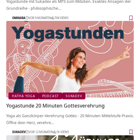
Yogastunde mit Sukadev als MP3 zum Mitüben. Exaktes Ansagen der
Grundreihe - philosophische…
OMKARA
VOR 9 MONATEN
794 VIEWS
HATHA YOGA
PODCAST
SUKADEV
Yogastunde 20 Minuten Gottesverehrung
Yoga als Ganzkörper-Verehrung Gottes - 20 Minuten Mittelstufe-Praxis.
Öffne dein Herz, verehre…
SUKADEV
VOR 12 MONATEN
1K VIEWS