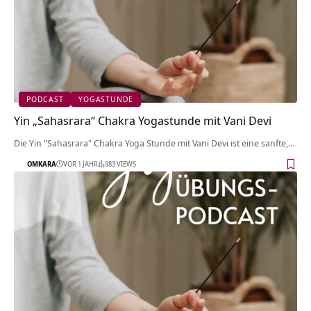
PODCAST
YOGASTUNDE
Yin „Sahasrara“ Chakra Yogastunde mit Vani Devi
Die Yin "Sahasrara" Chakra Yoga Stunde mit Vani Devi ist eine sanfte,…
OMKARA
VOR 1 JAHR
983 VIEWS