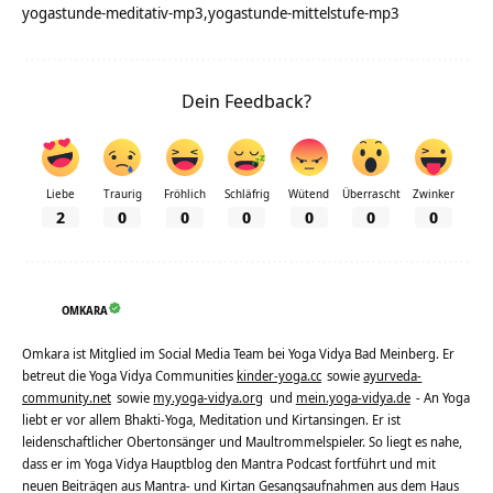
yogastunde-meditativ-mp3
yogastunde-mittelstufe-mp3
Dein Feedback?
Liebe
Traurig
Fröhlich
Schläfrig
Wütend
Überrascht
Zwinker
2
0
0
0
0
0
0
OMKARA
Omkara ist Mitglied im Social Media Team bei Yoga Vidya Bad Meinberg. Er
betreut die Yoga Vidya Communities
kinder-yoga.cc
sowie
ayurveda-
community.net
sowie
my.yoga-vidya.org
und
mein.yoga-vidya.de
- An Yoga
liebt er vor allem Bhakti-Yoga, Meditation und Kirtansingen. Er ist
leidenschaftlicher Obertonsänger und Maultrommelspieler. So liegt es nahe,
dass er im Yoga Vidya Hauptblog den Mantra Podcast fortführt und mit
neuen Beiträgen aus Mantra- und Kirtan Gesangsaufnahmen aus dem Haus