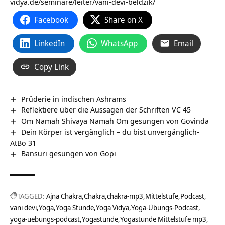
vidya.de/seminare/leiter/vani-devi-beldzik/
Facebook
Share on X
LinkedIn
WhatsApp
Email
Copy Link
Prüderie in indischen Ashrams
Reflektiere über die Aussagen der Schriften VC 45
Om Namah Shivaya Namah Om gesungen von Govinda
Dein Körper ist vergänglich – du bist unvergänglich-
AtBo 31
Bansuri gesungen von Gopi
TAGGED:
Ajna Chakra
Chakra
chakra-mp3
Mittelstufe
Podcast
vani devi
Yoga
Yoga Stunde
Yoga Vidya
Yoga-Übungs-Podcast
yoga-uebungs-podcast
Yogastunde
Yogastunde Mittelstufe mp3