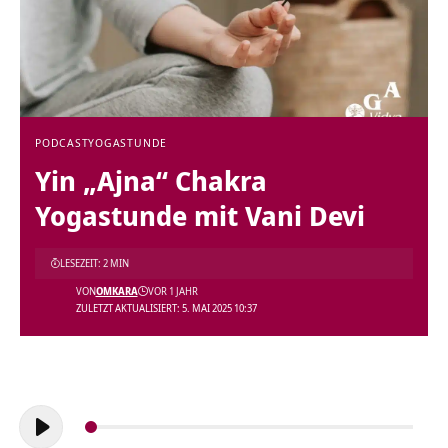
PODCAST
YOGASTUNDE
Yin „Ajna“ Chakra
Yogastunde mit Vani Devi
LESEZEIT: 2 MIN
VON
OMKARA
VOR 1 JAHR
ZULETZT AKTUALISIERT: 5. MAI 2025 10:37
Audio-
Player