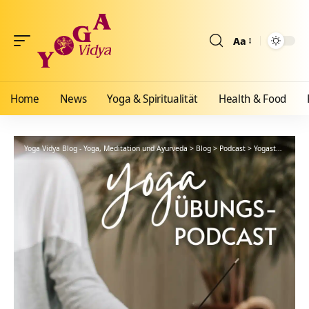
Aa
Größenänderun
Home
News
Yoga & Spiritualität
Health & Food
Yoga Vidya Blog - Yoga, Meditation und Ayurveda
>
Blog
>
Podcast
>
Yogastunde
>
Yi