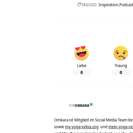
TAGGED:
Inspiration
Podcas
Liebe
Traurig
0
0
VON
OMKARA
Omkara ist Mitglied im Social Media Team b
sowie
my.yoga-vidya.org
und
mein.yoga-vi