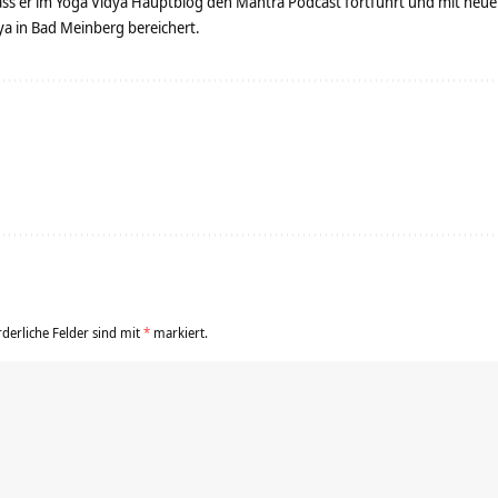
dass er im Yoga Vidya Hauptblog den Mantra Podcast fortführt und mit neue
 in Bad Meinberg bereichert.
rderliche Felder sind mit
*
markiert.