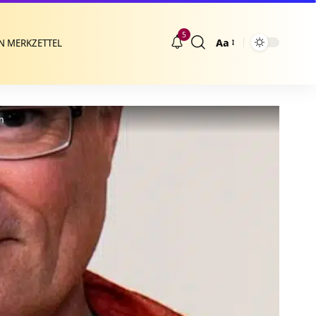
5
Aa
N MERKZETTEL
Größenänderung
on