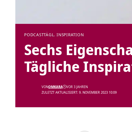
PODCAST
TÄGL. INSPIRATION
Sechs Eigenscha
Tägliche Inspira
VON
OMKARA
VOR 3 JAHREN
ZULETZT AKTUALISIERT: 9. NOVEMBER 2023 10:09