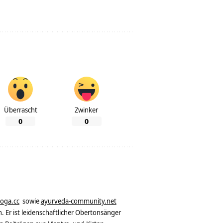
Überrascht
Zwinker
0
0
yoga.cc
sowie
ayurveda-community.net
. Er ist leidenschaftlicher Obertonsänger