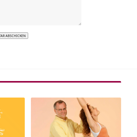
tive: