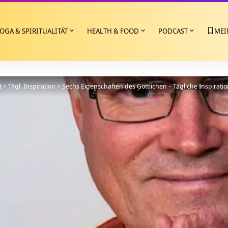
OGA & SPIRITUALITÄT
HEALTH & FOOD
PODCAST
MEI
t
>
Tägl. Inspiration
>
Sechs Eigenschaften des Göttlichen – Tägliche Inspirati