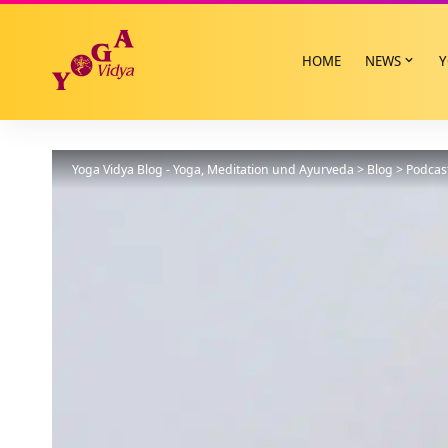
HOME
NEWS
Y
Yoga Vidya Blog - Yoga, Meditation und Ayurveda
>
Blog
>
Podcas