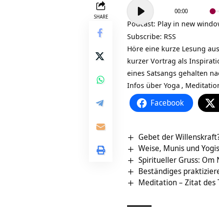
Audio-
00:00
Player
SHARE
Podcast:
Play in new wind
Subscribe:
RSS
Höre eine kurze Lesung aus
kurzer Vortrag als Inspira
eines Satsangs gehalten na
Infos über
Yoga
,
Meditatio
Facebook
Gebet der Willenskraft
Weise, Munis und Yogis 
Spiritueller Gruss: Om
Beständiges praktizieren
Meditation – Zitat des