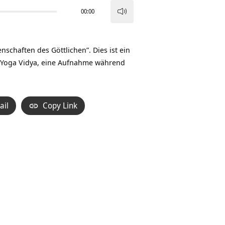
00:00
Pfeiltasten
Hoch/Runter
benutzen,
haften des Göttlichen”. Dies ist ein
um
 Yoga Vidya, eine Aufnahme während
die
Lautstärke
zu
ail
Copy Link
regeln.