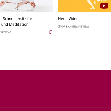
 Schneidersitz für
Neue Videos
 und Meditation
VOR 8 JAHREN
513 VIEWS
746 VIEWS