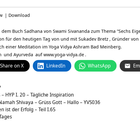
ow
|
Download
 dem Buch Sadhana von Swami Sivananda zum Thema “Sechs Eigensc
tion für den heutigen Tag von und mit
Sukadev Bretz
, Gründer von
ch einer Meditation im Yoga Vidya Ashram Bad Meinberg.
n
und
Ayurveda
auf
www.yoga-vidya.de
.
Share on X
LinkedIn
WhatsApp
Em
?
– HYP I. 20 – Tägliche Inspiration
 Namah Shivaya – Grüss Gott – Hallo – YVS036
 ist der Erfolg – Teil I.65
 Tages