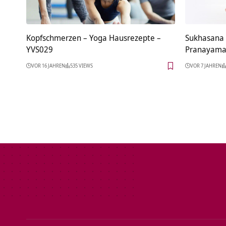
Kopfschmerzen – Yoga Hausrezepte –
Sukhasana –
YVS029
Pranayama
VOR 16 JAHREN
535 VIEWS
VOR 7 JAHREN