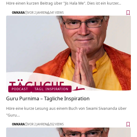
Höre einen kurzen Beitrag über "Jis Hala Me". Dies ist ein kurzer…
OMKARA
VOR 2 JAHREN
541 VIEWS
PODCAST
TÄGL. INSPIRATION
Guru Purnima – Tägliche Inspiration
Höre eine kurze Lesung aus einem Buch von Swami Sivananda über
"Guru…
OMKARA
VOR 2 JAHREN
552 VIEWS