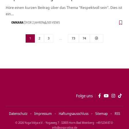
Höre einen kurzen Beitrag über das Thema "Respektvoll sein". Dies ist
ein…
OMKARA
VOR 2 JAHREN
505 VIEWS
1
2
3
…
73
74
Folge uns
Datenschutz
Impressum
Haftungsausschluss
Sitemap
RSS
© 2026 Yoga Vidya e.V. · Yogaweg 7 · 32805 Horn‑Bad Meinberg · +49 5234 87‑0 ·
info@yoga‑vidya.de