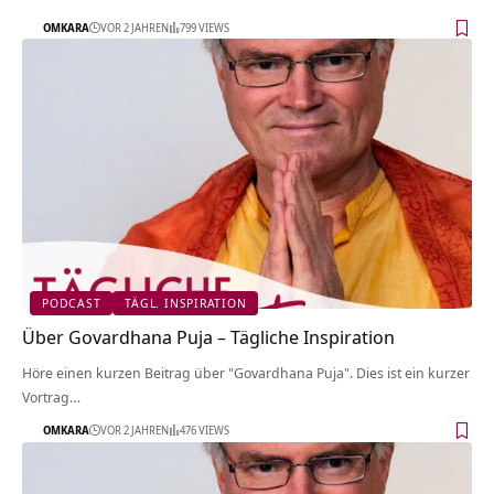
OMKARA
VOR 2 JAHREN
799 VIEWS
PODCAST
TÄGL. INSPIRATION
Über Govardhana Puja – Tägliche Inspiration
Höre einen kurzen Beitrag über "Govardhana Puja". Dies ist ein kurzer
Vortrag…
OMKARA
VOR 2 JAHREN
476 VIEWS