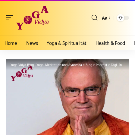
Aa
Größenänderun
Home
News
Yoga & Spiritualität
Health & Food
Yoga Vidya Blog - Yoga, Meditation und Ayurveda
>
Blog
>
Podcast
>
Tägl. Inspiration