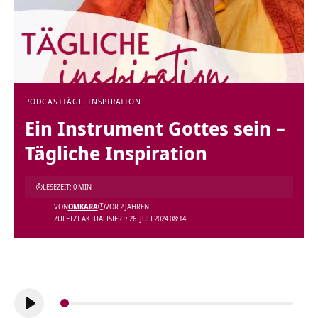
PODCAST
TÄGL. INSPIRATION
Ein Instrument Gottes sein –
Tägliche Inspiration
LESEZEIT: 0 MIN
VON
OMKARA
VOR 2 JAHREN
ZULETZT AKTUALISIERT: 26. JULI 2024 08:14
Audio-
Player