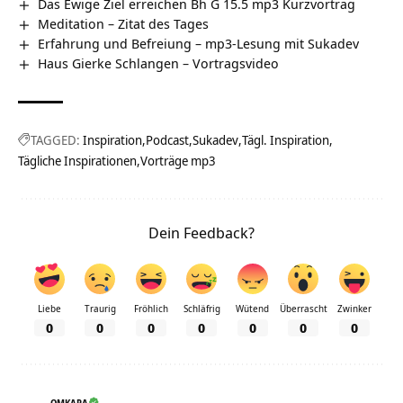
Das Ewige Ziel erreichen Bh G 15.5 mp3 Kurzvortrag
Meditation – Zitat des Tages
Erfahrung und Befreiung – mp3-Lesung mit Sukadev
Haus Gierke Schlangen‏‎ – Vortragsvideo
TAGGED:
Inspiration
Podcast
Sukadev
Tägl. Inspiration
Tägliche Inspirationen
Vorträge mp3
Dein Feedback?
Liebe
Traurig
Fröhlich
Schläfrig
Wütend
Überrascht
Zwinker
0
0
0
0
0
0
0