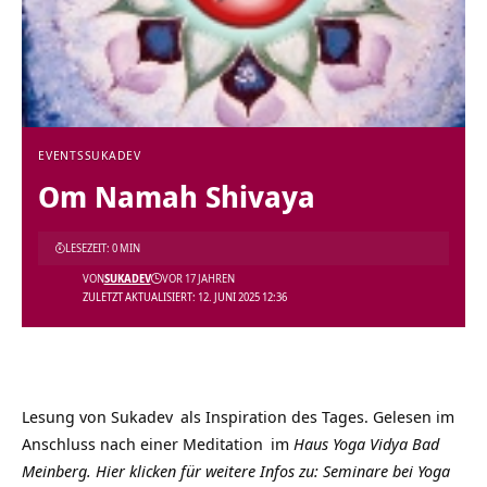
EVENTS
SUKADEV
Om Namah Shivaya
LESEZEIT: 0 MIN
VON
SUKADEV
VOR 17 JAHREN
ZULETZT AKTUALISIERT: 12. JUNI 2025 12:36
Lesung von
Sukadev
als Inspiration des Tages. Gelesen im
Anschluss nach einer
Meditation
im
Haus Yoga Vidya Bad
Meinberg.
Hier klicken für weitere Infos zu: Seminare bei Yoga