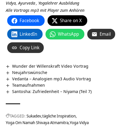
Vidya,
Ayurveda
,
Yogalehrer Ausbildung
Alle Vortrags mp3 mit Player zum Anhören
Facebook
Share on X
LinkedIn
WhatsApp
Email
Copy Link
Wunder der Willenskraft Video Vortrag
Neujahrswünsche
Vedanta – Analogien mp3 Audio Vortrag
Teamaufnahmen
Santosha: Zufriedenheit – Niyama (Teil 7)
TAGGED:
Sukadev
tägliche Inspiration
Yoga Om Namah Shivaya Atmamitra
Yoga Vidya