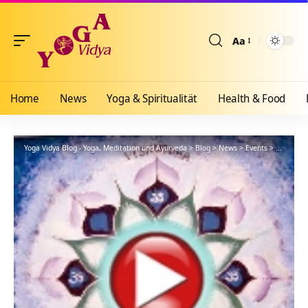
Aa
Größenänderun
Home
News
Yoga & Spiritualität
Health & Food
Yoga Vidya Blog - Yoga, Meditation und Ayurveda
>
Blog
>
News
>
Events
>
Om Nama