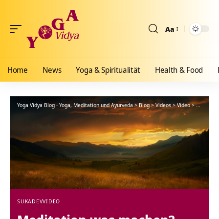
Aa
Größenänderun
Home
News
Yoga & Spiritualität
Health & Food
Yoga Vidya Blog - Yoga, Meditation und Ayurveda
>
Blog
>
Videos
>
Video
>
Meditati
SUKADEV
VIDEO