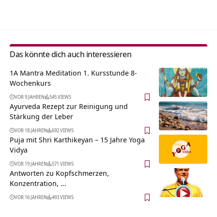
Alternative:
Das könnte dich auch interessieren
1A Mantra Meditation 1. Kursstunde 8-
Wochenkurs
VOR 9 JAHREN
545 VIEWS
Ayurveda Rezept zur Reinigung und
Stärkung der Leber
VOR 18 JAHREN
692 VIEWS
Puja mit Shri Karthikeyan – 15 Jahre Yoga
Vidya
VOR 19 JAHREN
571 VIEWS
Antworten zu Kopfschmerzen,
Konzentration, …
VOR 16 JAHREN
493 VIEWS