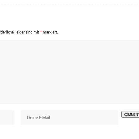
rderliche Felder sind mit
*
markiert.
Alterna