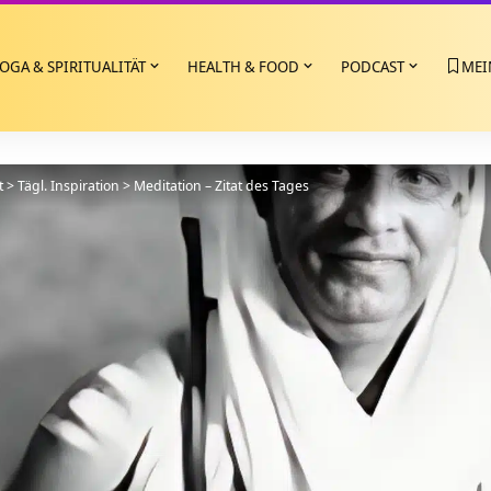
OGA & SPIRITUALITÄT
HEALTH & FOOD
PODCAST
MEI
t
>
Tägl. Inspiration
>
Meditation – Zitat des Tages