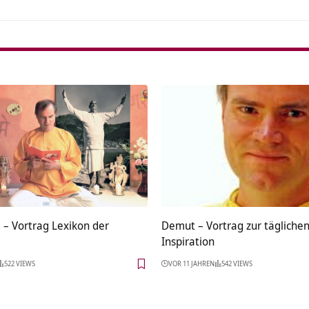
 – Vortrag Lexikon der
Demut – Vortrag zur tägliche
Inspiration
522 VIEWS
VOR 11 JAHREN
542 VIEWS