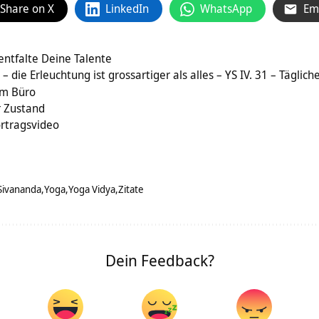
Share on X
LinkedIn
WhatsApp
Em
entfalte Deine Talente
 die Erleuchtung ist grossartiger als alles – YS IV. 31 – Täglich
um Büro
r Zustand
ortragsvideo
Sivananda
Yoga
Yoga Vidya
Zitate
Dein Feedback?