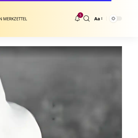
5
Aa
N MERKZETTEL
Größenänderung