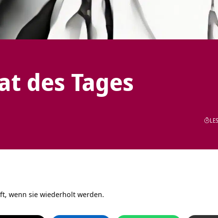
tat des Tages
LES
t, wenn sie wiederholt werden.