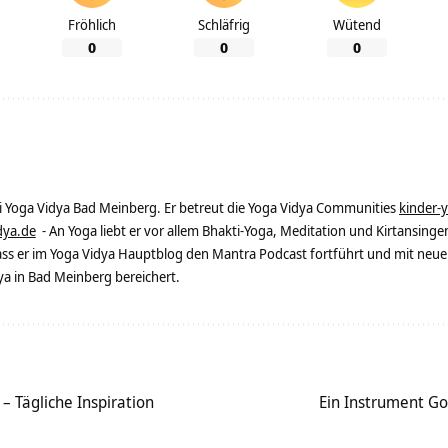
Fröhlich
Schläfrig
Wütend
0
0
0
ei Yoga Vidya Bad Meinberg. Er betreut die Yoga Vidya Communities
kinder-
dya.de
- An Yoga liebt er vor allem Bhakti-Yoga, Meditation und Kirtansingen
dass er im Yoga Vidya Hauptblog den Mantra Podcast fortführt und mit neue
 in Bad Meinberg bereichert.
– Tägliche Inspiration
Ein Instrument Got