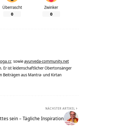
Überrascht
Zwinker
0
0
yoga.cc
sowie
ayurveda-community.net
. Er ist leidenschaftlicher Obertonsänger
n Beiträgen aus Mantra- und Kirtan
NÄCHSTER ARTIKEL
tes sein – Tägliche Inspiration