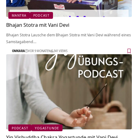
MANTRA
PODCAST
Bhajan Stotra mit Vani Devi
Bhajan Stotra Lausche dem Bhajan Stotra mit Vani Devi während eines
Samstagabend…
OMKARA
VOR 9 MONATEN
341 VIEWS
PODCAST
YOGASTUNDE
Yin Vishuddha Chakra Yogastunde mit Vani Devi