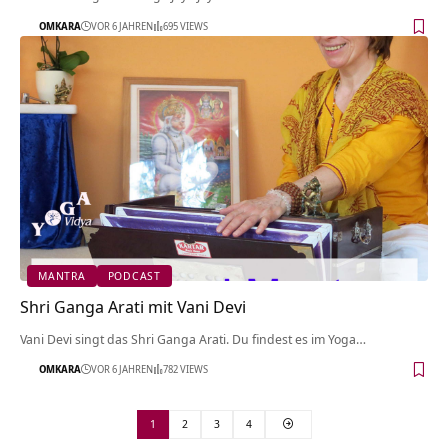
OMKARA
VOR 6 JAHREN
695 VIEWS
MANTRA
PODCAST
Shri Ganga Arati mit Vani Devi
Vani Devi singt das Shri Ganga Arati. Du findest es im Yoga…
OMKARA
VOR 6 JAHREN
782 VIEWS
1
2
3
4