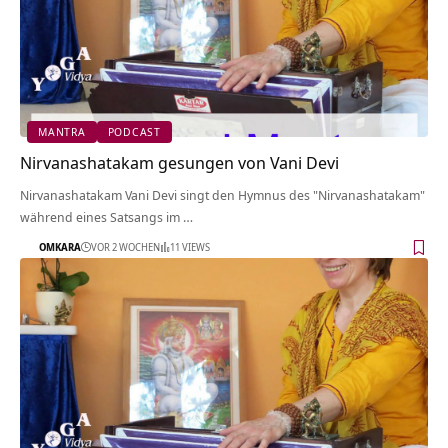
MANTRA
PODCAST
Nirvanashatakam gesungen von Vani Devi
Nirvanashatakam Vani Devi singt den Hymnus des "Nirvanashatakam"
während eines Satsangs im …
OMKARA
VOR 2 WOCHEN
11 VIEWS