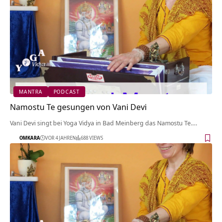
MANTRA
PODCAST
Namostu Te gesungen von Vani Devi
Vani Devi singt bei Yoga Vidya in Bad Meinberg das Namostu Te.…
OMKARA
VOR 4 JAHREN
688 VIEWS