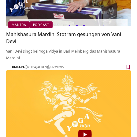
MANTRA
PODCAST
Mahishasura Mardini Stotram gesungen von Vani
Devi
Vani Devi singt bei Yoga Vidya in Bad Meinberg das Mahishasura
Mardini…
OMKARA
VOR 4 JAHREN
612 VIEWS