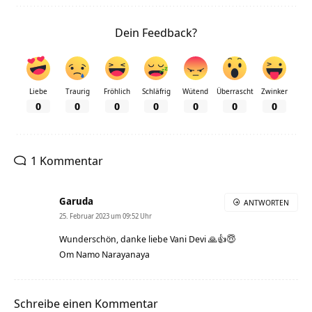
Dein Feedback?
Liebe
Traurig
Fröhlich
Schläfrig
Wütend
Überrascht
Zwinker
0
0
0
0
0
0
0
1 Kommentar
Garuda
ANTWORTEN
25. Februar 2023 um 09:52 Uhr
Wunderschön, danke liebe Vani Devi 🙏👍😇
Om Namo Narayanaya
Schreibe einen Kommentar