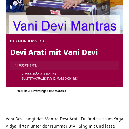
BAD MEINBERG
VIDEO
Devi Arati mit Vani Devi
LESEZEIT: 1 MIN
VON
AKIM
VOR 6 JAHREN
ZULETZT AKTUALISIERT: 10. MÄRZ 2020 14:53
Vani Devi Kirtansingen und Mantras
Vani Devi
singt das Mantra Devi Arati. Du findest es im Yoga
Vidya Kirtan unter der Nummer 314 . Sing mit und lasse