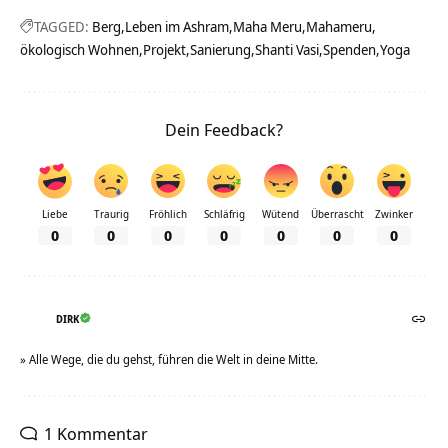
TAGGED:
Berg
Leben im Ashram
Maha Meru
Mahameru
ökologisch Wohnen
Projekt
Sanierung
Shanti Vasi
Spenden
Yoga
Dein Feedback?
Liebe
Traurig
Fröhlich
Schläfrig
Wütend
Überrascht
Zwinker
0
0
0
0
0
0
0
DIRK
» Alle Wege, die du gehst, führen die Welt in deine Mitte.
1 Kommentar