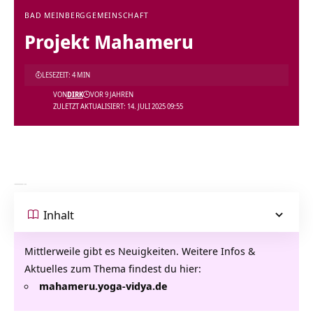
BAD MEINBERG
GEMEINSCHAFT
Projekt Mahameru
LESEZEIT: 4 MIN
VON
DIRK
VOR 9 JAHREN
ZULETZT AKTUALISIERT: 14. JULI 2025 09:55
—-
Inhalt
Mittlerweile gibt es Neuigkeiten. Weitere Infos &
Aktuelles zum Thema findest du hier:
mahameru.yoga-vidya.de