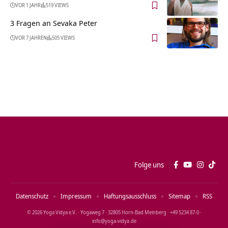
VOR 1 JAHR
519 VIEWS
3 Fragen an Sevaka Peter
VOR 7 JAHREN
505 VIEWS
Folge uns
Datenschutz
Impressum
Haftungsausschluss
Sitemap
RSS
© 2026 Yoga Vidya e.V. · Yogaweg 7 · 32805 Horn‑Bad Meinberg · +49 5234 87‑0 ·
info@yoga‑vidya.de