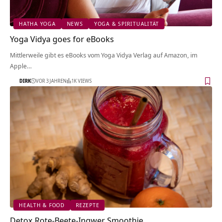
HATHA YOGA
NEWS
YOGA & SPIRITUALITÄT
Yoga Vidya goes for eBooks
Mittlerweile gibt es eBooks vom Yoga Vidya Verlag auf Amazon, im
Apple…
DIRK
VOR 3 JAHREN
1K VIEWS
HEALTH & FOOD
REZEPTE
Detox Rote-Beete-Ingwer Smoothie