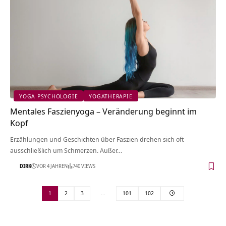
YOGA PSYCHOLOGIE
YOGATHERAPIE
Mentales Faszienyoga – Veränderung beginnt im
Kopf
Erzählungen und Geschichten über Faszien drehen sich oft
ausschließlich um Schmerzen. Außer…
DIRK
VOR 4 JAHREN
740 VIEWS
1
2
3
…
101
102