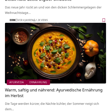
Das neue Jahr rückt an und von den dicken Schlemmergelagen der
Weihnachtstage…
DIRK
VOR 4 JAHREN
1.2K VIEWS
AYURVEDA
ERNÄHRUNG
Warm, saftig und nährend: Ayurvedische Ernährung
im Herbst
Die Tage werden kürzer, die Nächte kühler, der Sommer neigt sich
dem…