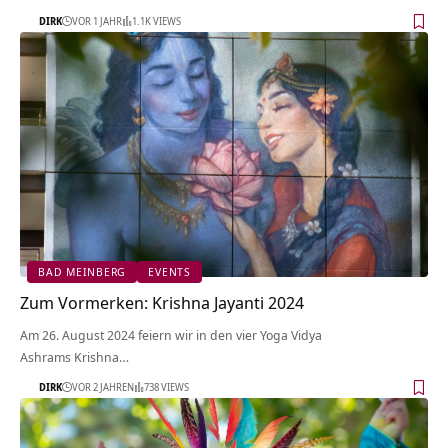
DIRK
VOR 1 JAHR
1.1K VIEWS
BAD MEINBERG
EVENTS
Zum Vormerken: Krishna Jayanti 2024
Am 26. August 2024 feiern wir in den vier Yoga Vidya
Ashrams Krishna…
DIRK
VOR 2 JAHREN
738 VIEWS