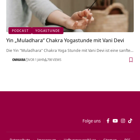
PODCAST
YOGASTUNDE
Yin „Muladhara“ Chakra Yogastunde mit Vani Devi
Die Yin "Muladhara" Chakra Yoga Stunde mit Vani Devi ist eine sanfte…
OMKARA
VOR 1 JAHR
798 VIEWS
Folge uns