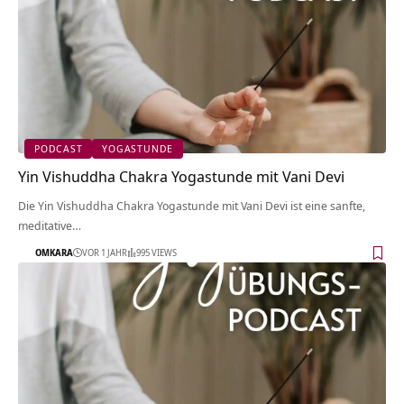
PODCAST
YOGASTUNDE
Yin Vishuddha Chakra Yogastunde mit Vani Devi
Die Yin Vishuddha Chakra Yogastunde mit Vani Devi ist eine sanfte,
meditative…
OMKARA
VOR 1 JAHR
995 VIEWS