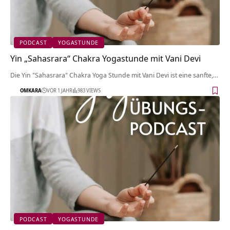
PODCAST
YOGASTUNDE
Yin „Sahasrara“ Chakra Yogastunde mit Vani Devi
Die Yin "Sahasrara" Chakra Yoga Stunde mit Vani Devi ist eine sanfte,…
OMKARA
VOR 1 JAHR
983 VIEWS
PODCAST
YOGASTUNDE