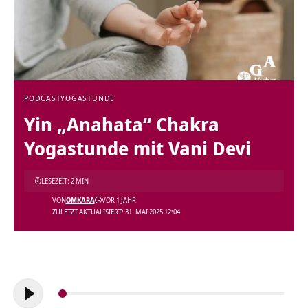
PODCAST
YOGASTUNDE
Yin „Anahata“ Chakra
Yogastunde mit Vani Devi
LESEZEIT: 2 MIN
VON
OMKARA
VOR 1 JAHR
ZULETZT AKTUALISIERT: 31. MAI 2025 12:04
Audio-
Player