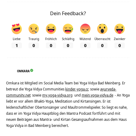
Dein Feedback?
Liebe
Traurig
Fröhlich
Schläfrig
Wütend
Überrascht
Zwinker
1
0
0
0
0
0
0
OMKARA
Omkara ist Mitglied im Social Media Team bei Yoga Vidya Bad Meinberg. Er
betreut die Yoga Vidya Communities
kinder-yoga.cc
sowie
ayurveda-
community.net
sowie
my.yoga-vidya.org
und
mein.yoga-vidya.de
- An Yoga
liebt er vor allem Bhakti-Yoga, Meditation und Kirtansingen. Er ist
leidenschaftlicher Obertonsänger und Maultrommelspieler. So liegt es nahe,
dass er im Yoga Vidya Hauptblog den Mantra Podcast fortführt und mit
neuen Beiträgen aus Mantra- und Kirtan Gesangsaufnahmen aus dem Haus
Yoga Vidya in Bad Meinberg bereichert.