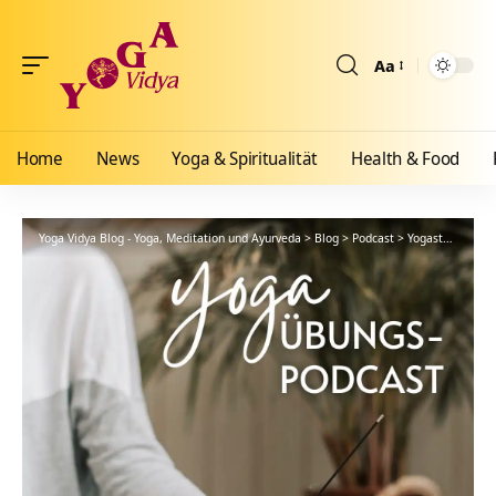
Aa
Größenänderun
Home
News
Yoga & Spiritualität
Health & Food
Yoga Vidya Blog - Yoga, Meditation und Ayurveda
>
Blog
>
Podcast
>
Yogastunde
>
Yi