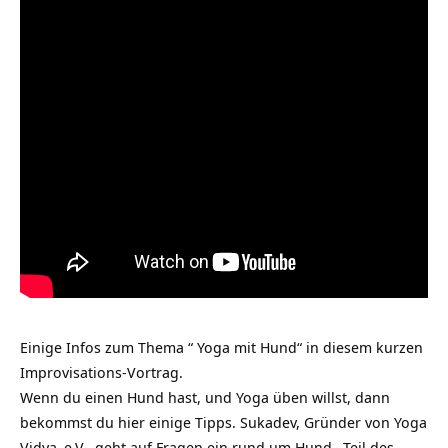
Einige Infos zum Thema “ Yoga mit Hund“ in diesem kurzen
Improvisations-Vortrag.
Wenn du einen Hund hast, und Yoga üben willst, dann
bekommst du hier einige Tipps. Sukadev, Gründer von
Yoga
Vidya
e.V., geht auf Fragen ein rund um
Hund
, Teil des