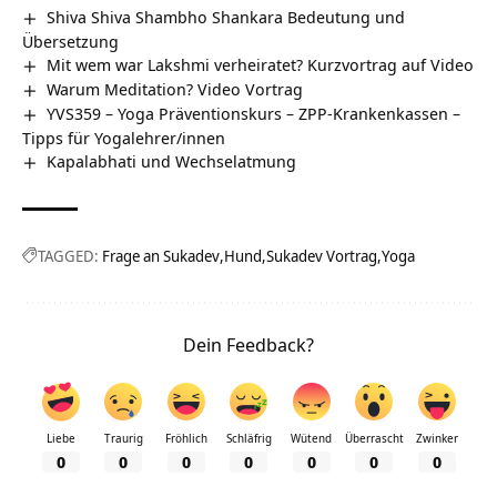
Shiva Shiva Shambho Shankara Bedeutung und
Übersetzung
Mit wem war Lakshmi verheiratet? Kurzvortrag auf Video
Warum Meditation? Video Vortrag
YVS359 – Yoga Präventionskurs – ZPP-Krankenkassen –
Tipps für Yogalehrer/innen
Kapalabhati und Wechselatmung
TAGGED:
Frage an Sukadev
Hund
Sukadev Vortrag
Yoga
Dein Feedback?
Liebe
Traurig
Fröhlich
Schläfrig
Wütend
Überrascht
Zwinker
0
0
0
0
0
0
0