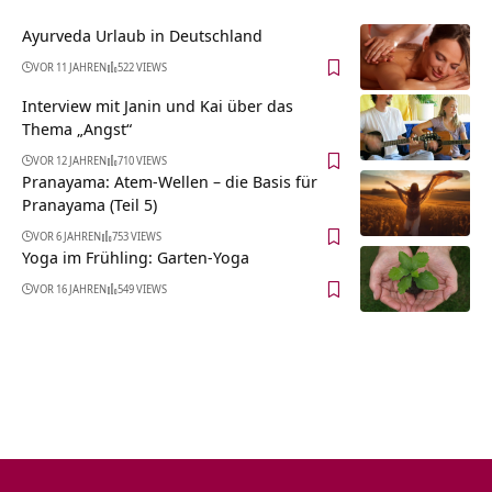
Ayurveda Urlaub in Deutschland
VOR 11 JAHREN
522 VIEWS
Interview mit Janin und Kai über das
Thema „Angst“
VOR 12 JAHREN
710 VIEWS
Pranayama: Atem-Wellen – die Basis für
Pranayama (Teil 5)
VOR 6 JAHREN
753 VIEWS
Yoga im Frühling: Garten-Yoga
VOR 16 JAHREN
549 VIEWS