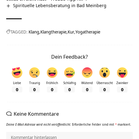
Spirituelle Lebensberatung in Bad Meinberg
TAGGED:
Klang
Klangtherapie
Kur
Yogatherapie
Dein Feedback?
Liebe
Traurig
Fröhlich
Schläfrig
Wütend
Überrascht
Zwinker
0
0
0
0
0
0
0
Keine Kommentare
Deine E-Mail-Adresse wird nicht veröffentlicht.
Erforderliche Felder sind mit
*
markiert.