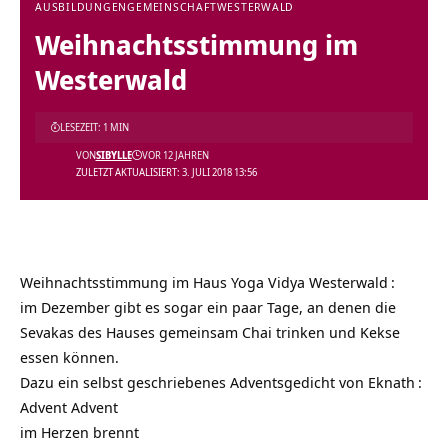
AUSBILDUNGEN
GEMEINSCHAFT
WESTERWALD
Weihnachtsstimmung im
Westerwald
LESEZEIT: 1 MIN
VON
SIBYLLE
VOR 12 JAHREN
ZULETZT AKTUALISIERT: 3. JULI 2018 13:56
Weihnachtsstimmung im Haus
Yoga Vidya Westerwald
:
im Dezember gibt es sogar ein paar Tage, an denen die
Sevakas des Hauses gemeinsam Chai trinken und Kekse
essen können.
Dazu ein selbst geschriebenes Adventsgedicht von
Eknath
:
Advent Advent
im Herzen brennt