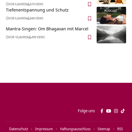
VOR 6 JAHREN
674 VIEWS
Tiefenentspannung und Schutz
VOR 6 JAHREN
848 VIEWS
Mantra-Singen: Om Bhagavan mit Marcel
VOR 18 JAHREN
499 VIEWS
Folge uns
Datenschutz
Impressum
Haftungsausschluss
Sitemap
RSS