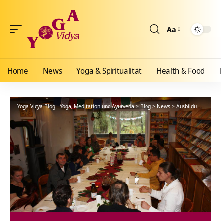
Aa
Größenänderun
Home
News
Yoga & Spiritualität
Health & Food
Yoga Vidya Blog - Yoga, Meditation und Ayurveda
>
Blog
>
News
>
Ausbildungen
>
We