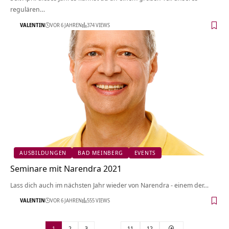
regulären…
VALENTIN
VOR 6 JAHREN
374 VIEWS
AUSBILDUNGEN
BAD MEINBERG
EVENTS
Seminare mit Narendra 2021
Lass dich auch im nächsten Jahr wieder von Narendra - einem der…
VALENTIN
VOR 6 JAHREN
555 VIEWS
1
2
3
…
11
12