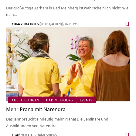
Der große Yoga Asrham in Bad Meinberg ist wahrscheinlich nicht, wie
man…
YOGA VIDYA INFOS
VOR 3 JAHREN
682 VIEWS
AUSBILDUNGEN
BAD MEINBERG
EVENTS
Mehr Prana mit Narendra
Das Jahr braucht eindeutig mehr Prana! Die Seminare und
Ausbildungen von Narendra…
LISA
VOR 4 JAHREN
805 VIEWS