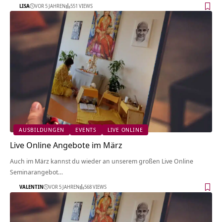
LISA
VOR 5 JAHREN
551 VIEWS
AUSBILDUNGEN
EVENTS
LIVE ONLINE
Live Online Angebote im März
Auch im März kannst du wieder an unserem großen Live Online
Seminarangebot…
VALENTIN
VOR 5 JAHREN
568 VIEWS