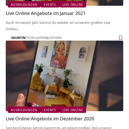
AUSBILDUNGEN
EVENTS
LIVE ONLINE
Live Online Angebote im Januar 2021
Auch im neuen Jahr kannst du wieder an unserem großen Live
Online…
VALENTIN
VOR 6 JAHREN
539 VIEWS
AUSBILDUNGEN
EVENTS
LIVE ONLINE
Live Online Angebote im Dezember 2020
Seit April dieses Jahres kannst du an einem großen Teil unseres