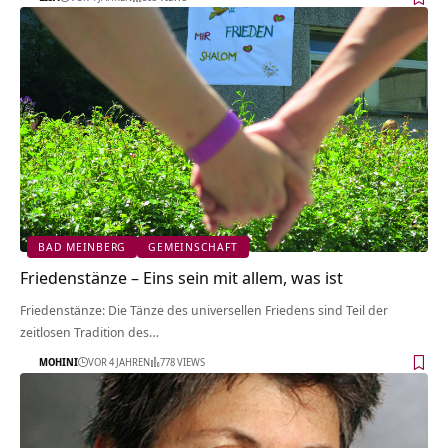
BAD MEINBERG
GEMEINSCHAFT
Friedenstänze – Eins sein mit allem, was ist
Friedenstänze: Die Tänze des universellen Friedens sind Teil der
zeitlosen Tradition des…
MOHINI
VOR 4 JAHREN
778 VIEWS