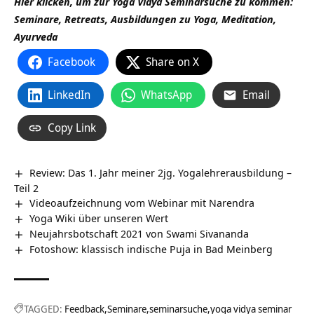
Hier klicken, um zur Yoga Vidya Seminarsuche zu kommen:
Seminare, Retreats, Ausbildungen zu Yoga, Meditation,
Ayurveda
Facebook
Share on X
LinkedIn
WhatsApp
Email
Copy Link
Review: Das 1. Jahr meiner 2jg. Yogalehrerausbildung –
Teil 2
Videoaufzeichnung vom Webinar mit Narendra
Yoga Wiki über unseren Wert
Neujahrsbotschaft 2021 von Swami Sivananda
Fotoshow: klassisch indische Puja in Bad Meinberg
TAGGED:
Feedback
Seminare
seminarsuche
yoga vidya seminar