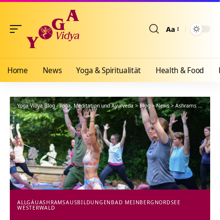
Aa
Größenänderun
Home
News
Yoga & Spiritualität
Health & Food
Yoga Vidya Blog - Yoga, Meditation und Ayurveda
>
Blog
>
News
>
Ashrams
>
Allgäu
ALLGÄU
ASHRAMS
AUSBILDUNGEN
BAD MEINBERG
NORDSEE
WESTERWALD