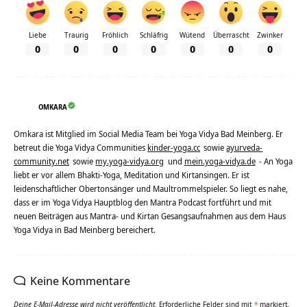
Liebe
Traurig
Fröhlich
Schläfrig
Wütend
Überrascht
Zwinker
0
0
0
0
0
0
0
OMKARA
Omkara ist Mitglied im Social Media Team bei Yoga Vidya Bad Meinberg. Er
betreut die Yoga Vidya Communities
kinder-yoga.cc
sowie
ayurveda-
community.net
sowie
my.yoga-vidya.org
und
mein.yoga-vidya.de
- An Yoga
liebt er vor allem Bhakti-Yoga, Meditation und Kirtansingen. Er ist
leidenschaftlicher Obertonsänger und Maultrommelspieler. So liegt es nahe,
dass er im Yoga Vidya Hauptblog den Mantra Podcast fortführt und mit
neuen Beiträgen aus Mantra- und Kirtan Gesangsaufnahmen aus dem Haus
Yoga Vidya in Bad Meinberg bereichert.
Keine Kommentare
Deine E-Mail-Adresse wird nicht veröffentlicht.
Erforderliche Felder sind mit
*
markiert.