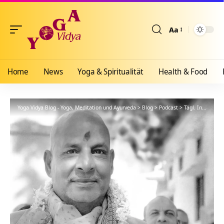
Aa
Größenänderun
Home
News
Yoga & Spiritualität
Health & Food
Yoga Vidya Blog - Yoga, Meditation und Ayurveda
>
Blog
>
Podcast
>
Tägl. Inspiration