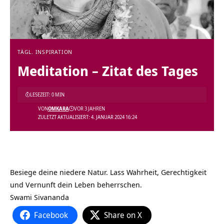
TÄGL. INSPIRATION
Meditation – Zitat des Tages
LESEZEIT: 0 MIN
VON
OMKARA
VOR 3 JAHREN
ZULETZT AKTUALISIERT: 4. JANUAR 2024 16:24
Besiege deine niedere Natur. Lass Wahrheit, Gerechtigkeit
und Vernunft dein Leben beherrschen.
Swami Sivananda
Facebook
Share on X