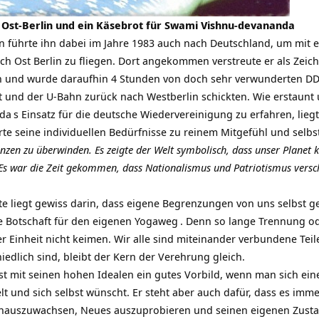
Ost-Berlin und ein Käsebrot für Swami Vishnu-devananda
en führte ihn dabei im Jahre 1983 auch nach Deutschland, um mit 
ch Ost Berlin zu fliegen. Dort angekommen verstreute er als Zeic
 und wurde daraufhin 4 Stunden von doch sehr verwunderten D
t und der U-Bahn zurück nach Westberlin schickten. Wie erstaunt 
nda
s Einsatz für die deutsche Wiedervereinigung zu erfahren, liegt
te seine individuellen Bedürfnisse zu reinem Mitgefühl und selbs
nzen zu überwinden. Es zeigte der Welt symbolisch, dass unser Planet 
s war die Zeit gekommen, dass Nationalismus und Patriotismus versch
te liegt gewiss darin, dass eigene Begrenzungen von uns selbst 
lle Botschaft für den eigenen
Yogaweg
. Denn so lange Trennung o
r Einheit nicht keimen. Wir alle sind miteinander verbundene Tei
edlich sind, bleibt der Kern der Verehrung gleich.
st mit seinen hohen Idealen ein gutes Vorbild, wenn man sich ein
 und sich selbst wünscht. Er steht aber auch dafür, dass es imme
nauszuwachsen, Neues auszuprobieren und seinen eigenen Zusta