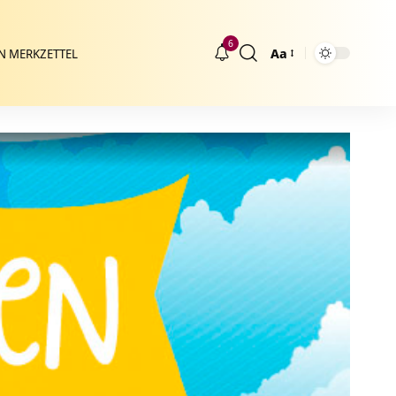
6
Aa
N MERKZETTEL
Größenänderung