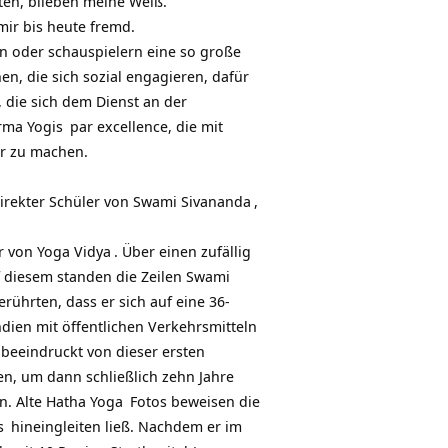
ten, blieben meine Weiß.
mir bis heute fremd.
n oder schauspielern eine so große
, die sich sozial engagieren, dafür
 die sich dem Dienst an der
rma Yogis
par excellence, die mit
er zu machen.
irekter Schüler von
Swami Sivananda
,
er von
Yoga Vidya
. Über einen zufällig
f diesem standen die Zeilen
Swami
erührten, dass er sich auf eine 36-
ndien mit öffentlichen Verkehrsmitteln
k beeindruckt von dieser ersten
, um dann schließlich zehn Jahre
n. Alte
Hatha Yoga
Fotos beweisen die
s
hineingleiten ließ. Nachdem er im