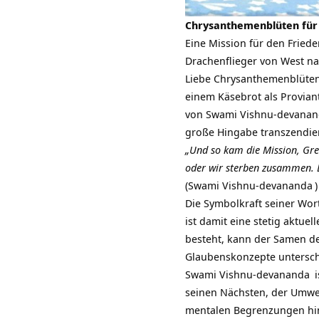
Chrysanthemenblüten für 
Eine Mission für den Fried
Drachenflieger von West na
Liebe Chrysanthemenblüten
einem Käsebrot als Provian
von
Swami Vishnu-devana
große Hingabe transzendier
„Und so kam die Mission, Gre
oder wir sterben zusammen. E
(
Swami Vishnu-devananda
)
Die Symbolkraft seiner Wor
ist damit eine stetig aktue
besteht, kann der Samen de
Glaubenskonzepte unterschi
Swami Vishnu-devananda
i
seinen Nächsten, der Umwelt
mentalen Begrenzungen hi