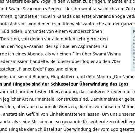
nes Meisters bekam,
Yoga
in den Westen zu bringen, machte er sich
) und
Swami Sivananda
s Segen – der ihn wohl tatsächlich zum Ziel
mmen, gründete er 1959 in Kanada das erste Sivananda Yoga Ved
anta
Ashram
, von denen es mittlerweile zahlreiche auf der ganzen
in Südindien, umrundet von einem wunderschönen
 Tierarten, von denen vor allem Affen sehr gerne den
 an den
Yoga
–
Asanas
der spirituellen
Aspiranten
zu
rde ich eines Abends, als wir einen Film über Swami Vishnu
iedensmission handelte. Bei dieser überflog er ab den 70er
stelten „
Planet Erde“ Pass
und einem
ete, um sie mit Blumen, Flugblättern und dem Mantra „
Om Namo 
n und Hingabe sind der Schlüssel zur Überwindung des Egos
ar nicht nur der festen Überzeugung, dass äußerer Frieden nur 
 jeglicher Art nur mentale Konstrukte sind. Damit meinte er geis
 würden, aber auch nationale Grenzen, die uns von unseren Mitm
, anstatt ein Gefühl von Einheit entstehen lassen. Um uns unseren
nanda
als seine Mission an, so genannte Krisenherde zu überflieg
 und Hingabe der Schlüssel zur Überwindung der vom Ego gesetzt