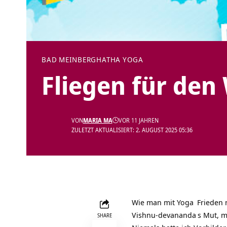
BAD MEINBERG
HATHA YOGA
Fliegen für den
VON
MARIA MA
VOR 11 JAHREN
ZULETZT AKTUALISIERT: 2. AUGUST 2025 05:36
Wie man mit
Yoga
Frieden 
Vishnu-devananda
s Mut, m
SHARE