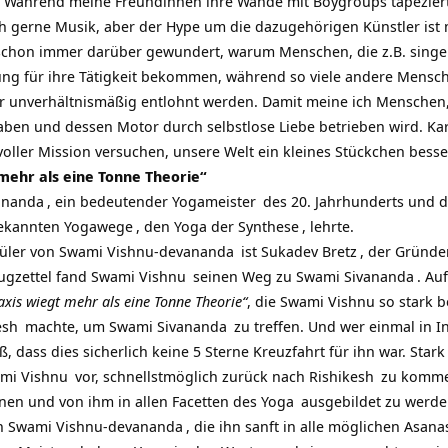
r. Während meine Freundinnen ihre Wände mit Boygroups tapezier
ch gerne Musik, aber der Hype um die dazugehörigen Künstler ist 
 schon immer darüber gewundert, warum Menschen, die z.B. singe
 für ihre Tätigkeit bekommen, während so viele andere Menschen
r unverhältnismäßig entlohnt werden. Damit meine ich Menschen,
aben und dessen Motor durch selbstlose Liebe betrieben wird.
Ka
voller Mission versuchen, unsere Welt ein kleines Stückchen bess
mehr als eine Tonne Theorie“
ananda
, ein bedeutender
Yogameister
des 20. Jahrhunderts und d
 bekannten
Yogawege
, den
Yoga der Synthese
, lehrte.
hüler von
Swami Vishnu-devananda
ist
Sukadev Bretz
, der Gründ
ugzettel fand
Swami Vishnu
seinen Weg zu
Swami Sivananda
. Au
xis wiegt mehr als eine Tonne Theorie“
, die Swami Vishnu so stark b
esh
machte, um
Swami Sivananda
zu treffen. Und wer einmal in I
, dass dies sicherlich keine 5 Sterne Kreuzfahrt für ihn war. Star
mi Vishnu
vor, schnellstmöglich zurück nach
Rishikesh
zu kommen
nen und von ihm in allen Facetten des
Yoga
ausgebildet zu werde
on
Swami Vishnu-devananda
, die ihn sanft in alle möglichen
Asana