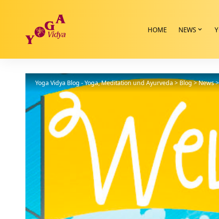
HOME
NEWS
Y
Yoga Vidya Blog - Yoga, Meditation und Ayurveda
>
Blog
>
News