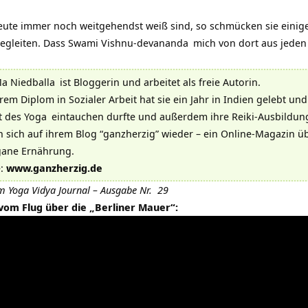
te immer noch weitgehendst weiß sind, so schmücken sie einige 
begleiten. Dass
Swami Vishnu-devananda
mich von dort aus jeden 
a Niedballa
ist Bloggerin und arbeitet als freie Autorin.
em Diplom in Sozialer Arbeit hat sie ein Jahr in Indien gelebt und 
t des
Yoga
eintauchen durfte und außerdem ihre Reiki-Ausbildun
n sich auf ihrem Blog “ganzherzig” wieder – ein Online-Magazin ü
gane Ernährung.
e:
www.ganzherzig.de
im
Yoga Vidya Journal – Ausgabe Nr. 29
 vom Flug über die „Berliner Mauer“: