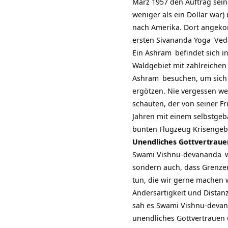
März 1957 den Auftrag sei
weniger als ein Dollar war
nach Amerika. Dort angeko
ersten Sivananda
Yoga
Ved
Ein
Ashram
befindet sich 
Waldgebiet mit zahlreichen
Ashram
besuchen, um sich
ergötzen. Nie vergessen we
schauten, der von seiner Fr
Jahren mit einem selbstgeba
bunten Flugzeug Krisengebi
Unendliches Gottvertraue
Swami Vishnu-devananda
w
sondern auch, dass Grenzen
tun, die wir gerne machen
Andersartigkeit und Distanz
sah es
Swami Vishnu-deva
unendliches Gottvertrauen