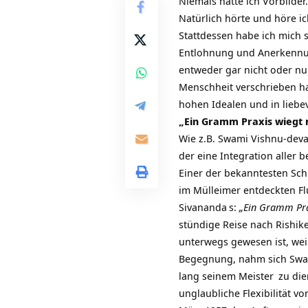
Niemals hatte ich Vorbilde
Natürlich hörte und höre i
Stattdessen habe ich mich
Entlohnung und Anerkennung
entweder gar nicht oder nu
Menschheit verschrieben h
hohen Idealen und in liebe
„Ein Gramm Praxis wiegt 
Wie z.B.
Swami Vishnu-dev
der eine Integration aller
Einer der bekanntesten Sc
im Mülleimer entdeckten Fl
Sivananda
s:
„Ein Gramm Pra
stündige Reise nach
Rishik
unterwegs gewesen ist, weiß
Begegnung, nahm sich
Swa
lang seinem
Meister
zu die
unglaubliche Flexibilität v