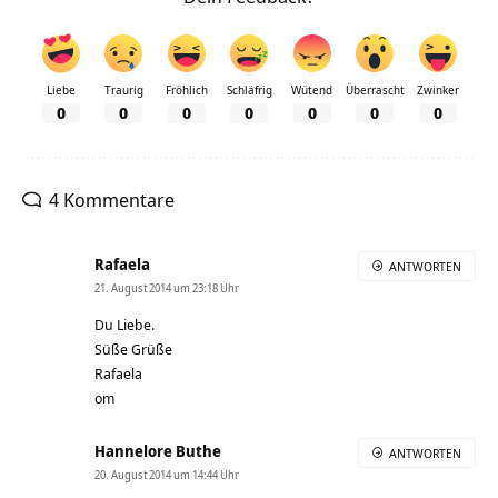
Liebe
Traurig
Fröhlich
Schläfrig
Wütend
Überrascht
Zwinker
0
0
0
0
0
0
0
4 Kommentare
Rafaela
ANTWORTEN
21. August 2014 um 23:18 Uhr
Du Liebe.
Süße Grüße
Rafaela
om
Hannelore Buthe
ANTWORTEN
20. August 2014 um 14:44 Uhr