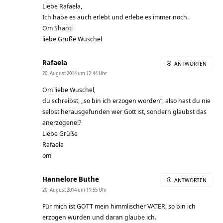
Liebe Rafaela,
Ich habe es auch erlebt und erlebe es immer noch.
Om Shanti
liebe Grüße Wuschel
Rafaela
ANTWORTEN
20. August 2014 um 12:44 Uhr
Om liebe Wuschel,
du schreibst, „so bin ich erzogen worden“, also hast du nie
selbst herausgefunden wer Gott ist, sondern glaubst das
anerzogene!?
Liebe Grüße
Rafaela
om
Hannelore Buthe
ANTWORTEN
20. August 2014 um 11:55 Uhr
Für mich ist GOTT mein himmlischer VATER, so bin ich
erzogen wurden und daran glaube ich.