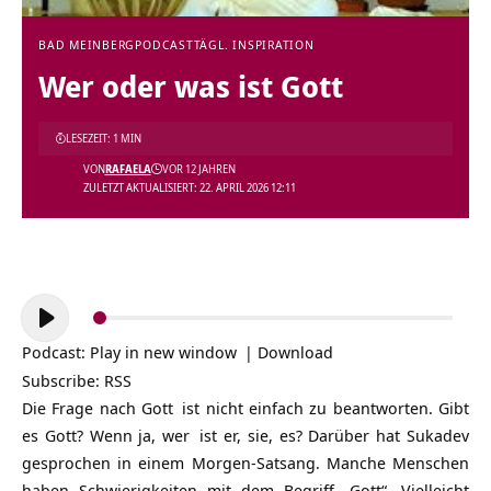
BAD MEINBERG
PODCAST
TÄGL. INSPIRATION
Wer oder was ist Gott
LESEZEIT: 1 MIN
VON
RAFAELA
VOR 12 JAHREN
ZULETZT AKTUALISIERT: 22. APRIL 2026 12:11
Audio-
Player
Podcast:
Play in new window
|
Download
Subscribe:
RSS
Die Frage nach
Gott
ist nicht einfach zu beantworten. Gibt
es Gott? Wenn ja,
wer
ist er, sie, es? Darüber hat Sukadev
gesprochen in einem Morgen-Satsang. Manche Menschen
haben Schwierigkeiten mit dem Begriff „Gott“. Vielleicht