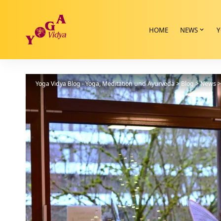
HOME
NEWS
Y
Yoga Vidya Blog - Yoga, Meditation und Ayurveda
>
Blog
>
News