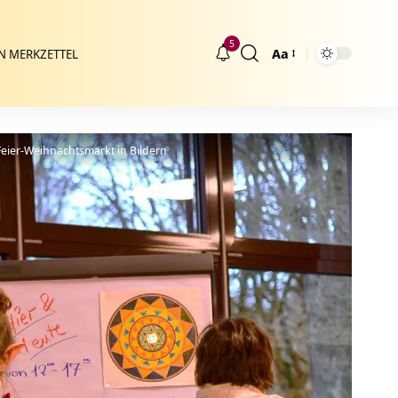
5
Aa
N MERKZETTEL
Größenänderung
eier-Weihnachtsmarkt in Bildern