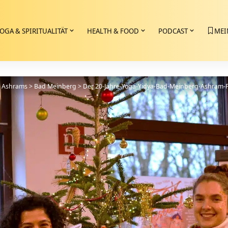
OGA & SPIRITUALITÄT
HEALTH & FOOD
PODCAST
MEI
>
Ashrams
>
Bad Meinberg
>
Der 20-Jahre-Yoga-Yidya-Bad-Meinberg-Ashram-F