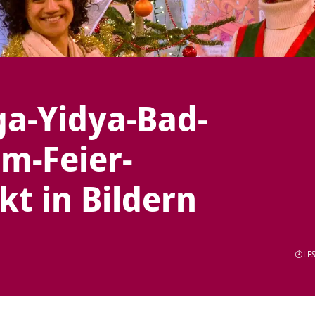
ga-Yidya-Bad-
m-Feier-
t in Bildern
LES