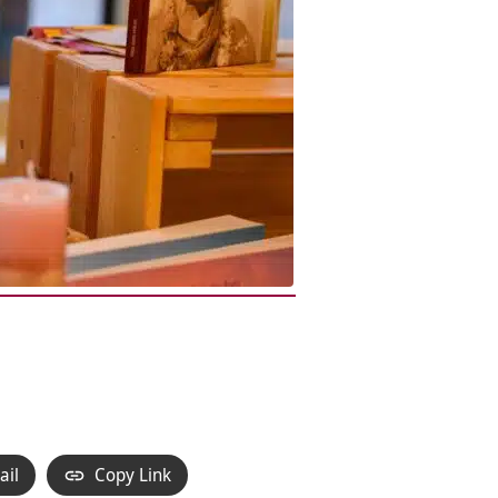
ail
Copy Link