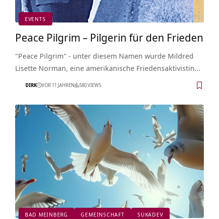
EVENTS
Peace Pilgrim – Pilgerin für den Frieden
"Peace Pilgrim" - unter diesem Namen wurde Mildred
Lisette Norman, eine amerikanische Friedensaktivistin…
DIRK
VOR 11 JAHREN
580 VIEWS
BAD MEINBERG
GEMEINSCHAFT
SUKADEV