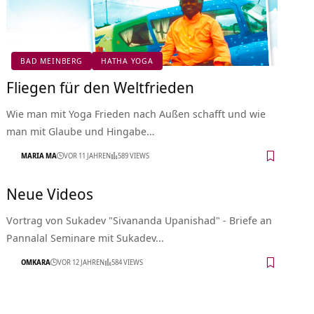
BAD MEINBERG
HATHA YOGA
Fliegen für den Weltfrieden
Wie man mit Yoga Frieden nach Außen schafft und wie
man mit Glaube und Hingabe…
MARIA MA
VOR 11 JAHREN
589 VIEWS
Neue Videos
Vortrag von Sukadev "Sivananda Upanishad" - Briefe an
Pannalal Seminare mit Sukadev…
OMKARA
VOR 12 JAHREN
584 VIEWS