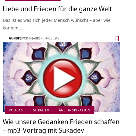
Liebe und Frieden für die ganze Welt
Das ist es was sich jeder Mensch wünscht – aber wie
können…
GUNDI
VOR 14 JAHREN
443 VIEWS
PODCAST
SUKADEV
TÄGL. INSPIRATION
Wie unsere Gedanken Frieden schaffen
– mp3-Vortrag mit Sukadev