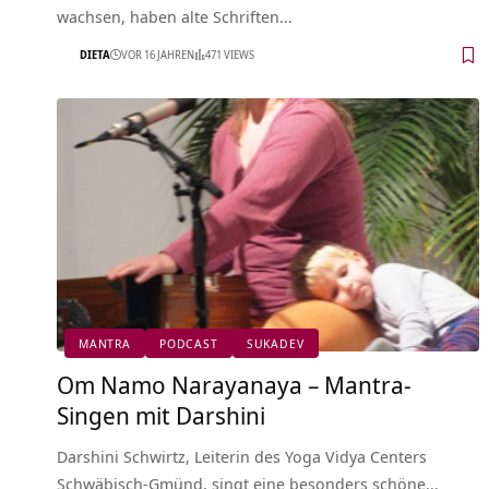
wachsen, haben alte Schriften…
DIETA
VOR 16 JAHREN
471 VIEWS
MANTRA
PODCAST
SUKADEV
Om Namo Narayanaya – Mantra-
Singen mit Darshini
Darshini Schwirtz, Leiterin des Yoga Vidya Centers
Schwäbisch-Gmünd, singt eine besonders schöne…