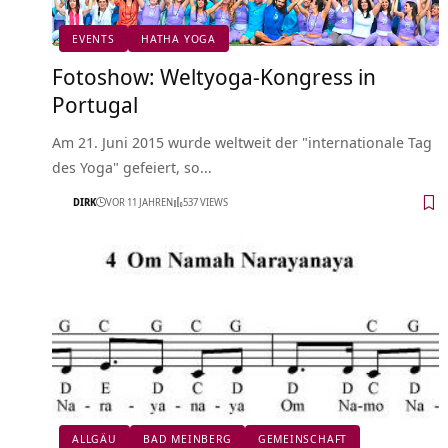
EVENTS
HATHA YOGA
Fotoshow: Weltyoga-Kongress in
Portugal
Am 21. Juni 2015 wurde weltweit der "internationale Tag
des Yoga" gefeiert, so…
DIRK
VOR 11 JAHREN
537 VIEWS
ALLGÄU
BAD MEINBERG
GEMEINSCHAFT