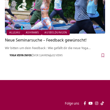
ALLGÄU
ASHRAMS
AUSBILDUNGEN
Neue Seminarsuche – Feedback gewünscht!
Wir bitten um dein Feedback : Wie gefällt dir die neue Yoga…
YOGA VIDYA INFOS
VOR 3 JAHREN
632 VIEWS
Folge uns