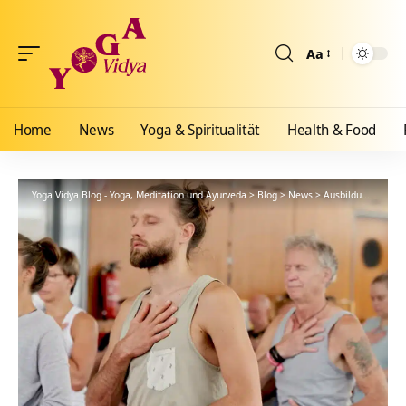
Aa
Größenänderun
Home
News
Yoga & Spiritualität
Health & Food
Yoga Vidya Blog - Yoga, Meditation und Ayurveda
>
Blog
>
News
>
Ausbildungen
>
Re