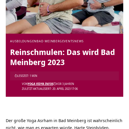
AUSBILDUNGEN
BAD MEINBERG
EVENTS
NEWS
Reinschmulen: Das wird Bad
Meinberg 2023
LESEZEIT: 1 MIN
VON
YOGA VIDYA INFOS
VOR 3 JAHREN
ZULETZT AKTUALISIERT: 20. APRIL 2023 17:06
Der große Yoga Asrham in Bad Meinberg ist wahrscheinlich
nicht, wie man es erwarten würde. Harte Steinböden,