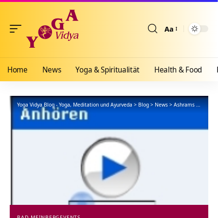
Aa
Größenänderun
Home
News
Yoga & Spiritualität
Health & Food
Yoga Vidya Blog - Yoga, Meditation und Ayurveda
>
Blog
>
News
>
Ashrams
>
Bad Me
BAD MEINBERG
EVENTS