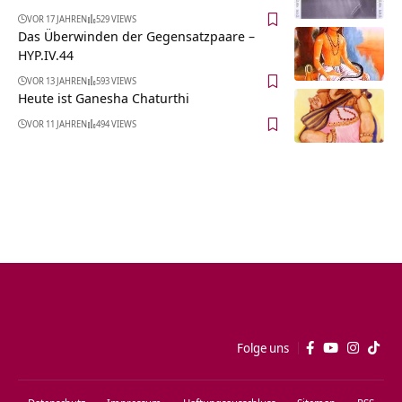
VOR 17 JAHREN
529 VIEWS
Das Überwinden der Gegensatzpaare –
HYP.IV.44
VOR 13 JAHREN
593 VIEWS
Heute ist Ganesha Chaturthi
VOR 11 JAHREN
494 VIEWS
Folge uns