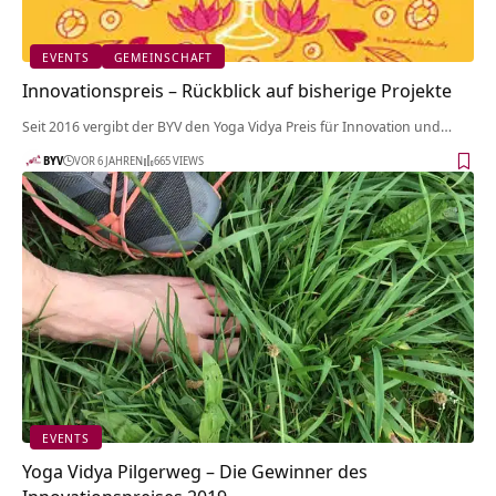
EVENTS
GEMEINSCHAFT
Innovationspreis – Rückblick auf bisherige Projekte
Seit 2016 vergibt der BYV den Yoga Vidya Preis für Innovation und…
BYV
VOR 6 JAHREN
665 VIEWS
EVENTS
Yoga Vidya Pilgerweg – Die Gewinner des