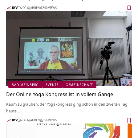
BYV
VOR 6 JAHREN
590 VIEWS
BAD MEINBERG
EVENTS
GEMEINSCHAFT
Der Online Yoga Kongress ist in vollem Gange
Kaum zu glauben, der Yogakongress ging schon in den zweiten Tag
heute…
BYV
VOR 6 JAHREN
556 VIEWS