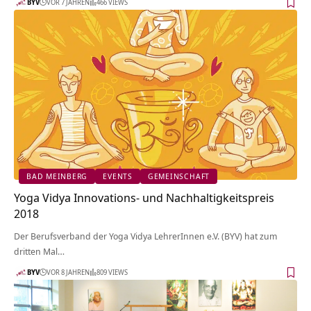
BYV
VOR 7 JAHREN
466 VIEWS
BAD MEINBERG
EVENTS
GEMEINSCHAFT
Yoga Vidya Innovations- und Nachhaltigkeitspreis
2018
Der Berufsverband der Yoga Vidya LehrerInnen e.V. (BYV) hat zum
dritten Mal…
BYV
VOR 8 JAHREN
809 VIEWS