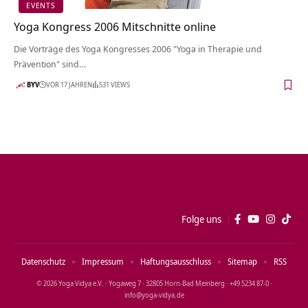
EVENTS
Yoga Kongress 2006 Mitschnitte online
Die Vorträge des Yoga Kongresses 2006 "Yoga in Therapie und
Prävention" sind…
BYV
VOR 17 JAHREN
531 VIEWS
Folge uns
Datenschutz
Impressum
Haftungsausschluss
Sitemap
RSS
© 2026 Yoga Vidya e.V. · Yogaweg 7 · 32805 Horn‑Bad Meinberg · +49 5234 87‑0 ·
info@yoga‑vidya.de