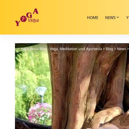
HOME
NEWS
Y
Yoga Vidya Blog - Yoga, Meditation und Ayurveda
>
Blog
>
News