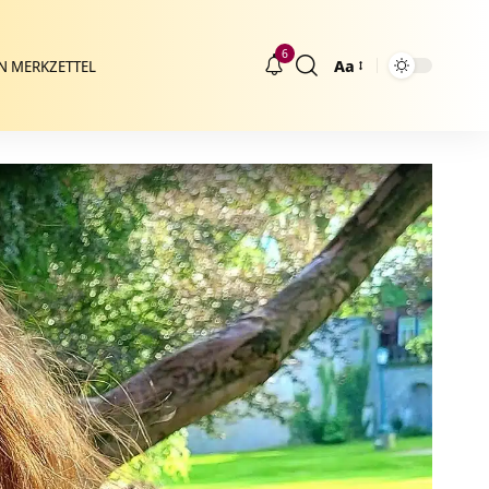
6
Aa
N MERKZETTEL
Größenänderung