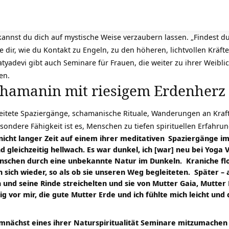
nnst du dich auf mystische Weise verzaubern lassen. „Findest du z
e dir, wie du Kontakt zu Engeln, zu den höheren, lichtvollen Krä
tyadevi gibt auch Seminare für Frauen, die weiter zu ihrer Weibli
en.
chamanin mit riesigem Erdenherz
eitete Spaziergänge, schamanische Rituale, Wanderungen an Kraf
esondere Fähigkeit ist es, Menschen zu tiefen spirituellen Erfahru
 nicht langer Zeit auf einem ihrer
meditativen
Spaziergänge im 
 gleichzeitig hellwach. Es war dunkel, ich [war] neu bei Yoga 
nschen durch eine unbekannte Natur im Dunkeln. Kraniche fl
n sich wieder, so als ob sie unseren Weg begleiteten. Später –
d seine Rinde streichelten und sie von Mutter Gaia, Mutter Er
ftig vor mir, die gute Mutter Erde und ich fühlte mich leicht u
emnächst eines ihrer
Naturspiritualität
Seminare mitzumachen u