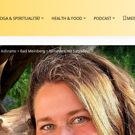
OGA & SPIRITUALITÄT
HEALTH & FOOD
PODCAST
MEI
>
Ashrams
>
Bad Meinberg
>
Seminare mit Satyadevi