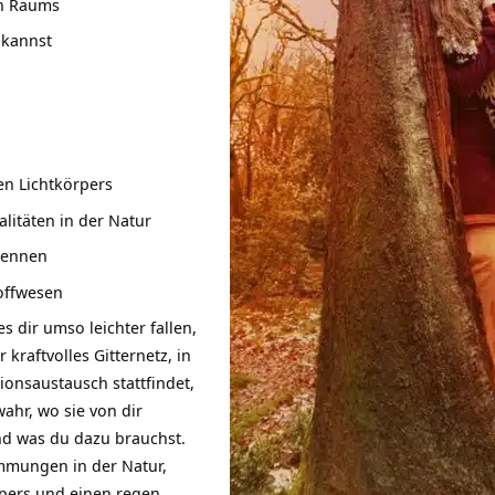
en Raums
 kannst
en Lichtkörpers
litäten in der Natur
kennen
offwesen
es dir umso leichter fallen,
 kraftvolles Gitternetz, in
ionsaustausch stattfindet,
hr, wo sie von dir
nd was du dazu brauchst.
mmungen in der Natur,
rpers und einen regen