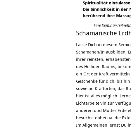
Spiritualität einzulass
Die Sinnlichkeit in der
berührend ihre Massage
Eine Seminar-Teilneh
Schamanische Erdh
Lasse Dich in diesem Semin
Schamanen/In
ausbilden. E
ihrer reinsten, erhabenste
des Heiligen Raums, bekomm
ein Ort der Kraft vermittel
Geschenke für dich, bis hin 
sowie an Kraftorten, das R
hier ist alles möglich. Lerne
Lichtarbeiter/in zur Verfügu
anderen und Mutter Erde e
besuchst dabei ua. die Exte
Im Allgemeinen lernst Du i