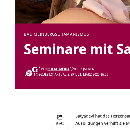
BAD MEINBERG
SCHAMANISMUS
Seminare mit S
VON
SOCIALMEDIA
VOR 5 JAHREN
ZULETZT AKTUALISIERT: 21. MÄRZ 2025 16:29
Satyadevi hat das Herzensa
Ausbildungen verhilft sie M
SHARE