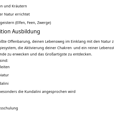
n und Kräutern
er Natur errichtet
eistern (Elfen, Feen, Zwerge)
ition Ausbildung
größte Offenbarung, deinen Lebensweg im Einklang mit den Natur 
iesystem, die Aktivierung deiner
Chakren
und ein
reiner Lebensst
de zu erwecken und das Großartigste zu entdecken.
sind:
leiten
 Natur
alini
besonders die Kundalini angesprochen wird
onsschulung