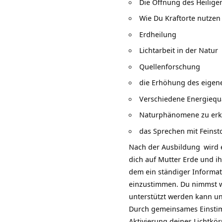
Die Öffnung des Heilig
Wie Du
Kraftorte
nutzen
Erdheilung
Lichtarbeit
in der Natur
Quellenforschung
die Erhöhung des eigen
Verschiedene Energiequa
Naturphänomene zu er
das Sprechen mit
Feinst
Nach der
Ausbildung
wird 
dich auf Mutter Erde und ihr
dem ein ständiger Informat
einzustimmen. Du nimmst wa
unterstützt werden kann u
Durch gemeinsames Einsti
Aktivierung deines Lichtkö