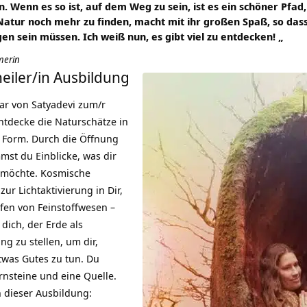
en. Wenn es so ist, auf dem Weg zu sein, ist es ein schöner Pfad
 Natur noch mehr zu finden, macht mit ihr großen Spaß, so dass
n sein müssen. Ich weiß nun, es gibt viel zu entdecken! „
merin
eiler/in Ausbildung
ar von Satyadevi zum/r
ntdecke die Naturschätze in
n Form. Durch die Öffnung
st du Einblicke, was dir
n möchte. Kosmische
zur Lichtaktivierung in Dir,
ufen von Feinstoffwesen –
 dich, der Erde als
ng zu stellen, um dir,
twas Gutes zu tun. Du
rnsteine und eine Quelle.
n dieser Ausbildung: