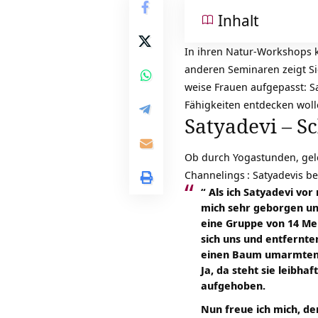
Inhalt
In ihren Natur-Workshops ka
anderen Seminaren zeigt Si
weise Frauen aufgepasst: Sa
Fähigkeiten entdecken woll
Satyadevi – S
Ob durch Yogastunden, gel
Channelings
: Satyadevis b
“ Als ich Satyadevi vor
mich sehr geborgen und
eine Gruppe von 14 Me
sich uns und entfernte
einen Baum umarmten un
Ja, da steht sie leibha
aufgehoben.
Nun freue ich mich, d