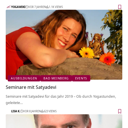
YOGAWIKI
VOR 7 JAHREN
1.1K VIEWS
AUSBILDUNGEN
BAD MEINBERG
EVENTS
Seminare mit Satyadevi
Seminare mit Satyadevi für das Jahr 2019 – Ob durch Yogastunden,
geleitete…
LISA K.
VOR 8 JAHREN
623 VIEWS