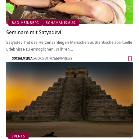
BAD MEINBERG
SCHAMANISMUS
Seminare mit Satyadevi
Satyadevi hat das Herzensanliegen Menschen authentische spirituelle
Erlebnisse zu ermöglichen. In ihren…
SOCIALMEDIA
VOR 5 JAHREN
916 VIEWS
EVENTS