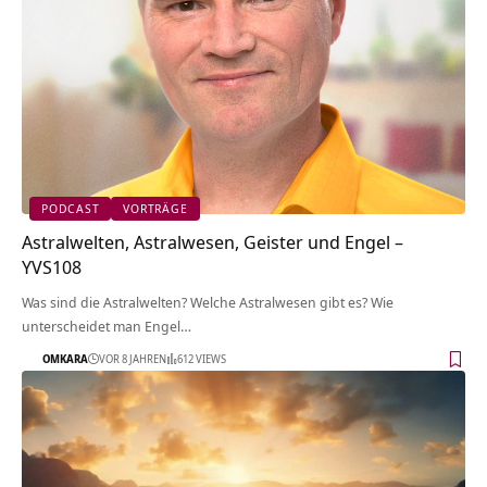
PODCAST
VORTRÄGE
Astralwelten, Astralwesen, Geister und Engel –
YVS108
Was sind die Astralwelten? Welche Astralwesen gibt es? Wie
unterscheidet man Engel…
OMKARA
VOR 8 JAHREN
612 VIEWS