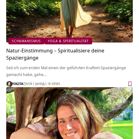
SCHAMANISMUS
YOGA & SPIRITUALITÄT
Natur-Einstimmung – Spiritualisiere deine
Spaziergänge
Seit ich zum ersten Mal einen der geführten Kraftort-Spaziergänge
gemacht habe, gehe…
YOGITA
VOR 1 JAHR
1.1K VIEWS