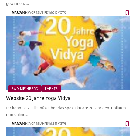
gewinnen. …
MARIA108
VOR 15 JAHREN
515 VIEWS
BAD MEINBERG
EVENTS
Website 20 Jahre Yoga Vidya
Ihr könnt jetzt alle Infos über das spektakuläre 20-jährigen Jubiläum
nun online…
MARIA108
VOR 15 JAHREN
641 VIEWS