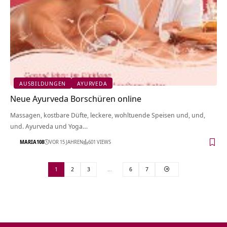
AUSBILDUNGEN
AYURVEDA
Neue Ayurveda Borschüren online
Massagen, kostbare Düfte, leckere, wohltuende Speisen und, und,
und. Ayurveda und Yoga…
MARIA108
VOR 15 JAHREN
601 VIEWS
1
2
3
…
6
7