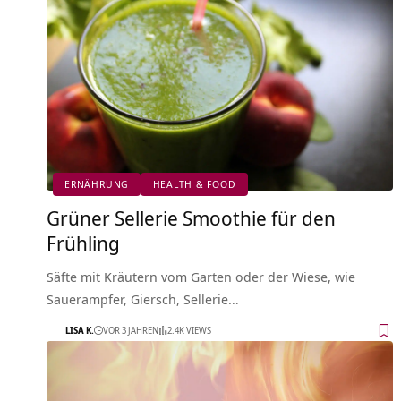
ERNÄHRUNG
HEALTH & FOOD
Grüner Sellerie Smoothie für den
Frühling
Säfte mit Kräutern vom Garten oder der Wiese, wie
Sauerampfer, Giersch, Sellerie…
LISA K.
VOR 3 JAHREN
2.4K VIEWS