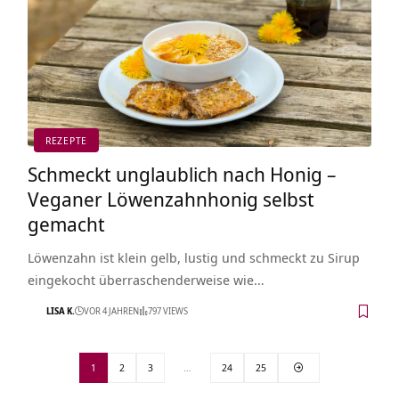
REZEPTE
Schmeckt unglaublich nach Honig –
Veganer Löwenzahnhonig selbst
gemacht
Löwenzahn ist klein gelb, lustig und schmeckt zu Sirup
eingekocht überraschenderweise wie…
LISA K.
VOR 4 JAHREN
797 VIEWS
1
2
3
…
24
25