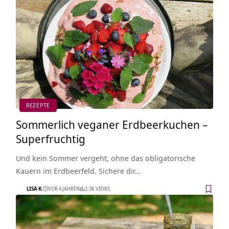
REZEPTE
Sommerlich veganer Erdbeerkuchen –
Superfruchtig
Und kein Sommer vergeht, ohne das obligatorische
Kauern im Erdbeerfeld. Sichere dir…
LISA K.
VOR 4 JAHREN
2.3K VIEWS