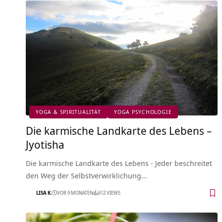
YOGA & SPIRITUALITÄT
YOGA PSYCHOLOGIE
Die karmische Landkarte des Lebens –
Jyotisha
Die karmische Landkarte des Lebens - Jeder beschreitet
den Weg der Selbstverwirklichung…
LISA K.
VOR 9 MONATEN
612 VIEWS