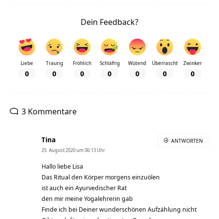
Dein Feedback?
Liebe
Traurig
Fröhlich
Schläfrig
Wütend
Überrascht
Zwinker
0
0
0
0
0
0
0
3 Kommentare
Tina
ANTWORTEN
25. August 2020 um 06:13 Uhr
Hallo liebe Lisa
Das Ritual den Körper morgens einzuölen
ist auch ein Ayurvedischer Rat
den mir meine Yogalehrerin gab
Finde ich bei Deiner wunderschönen Aufzählung nicht