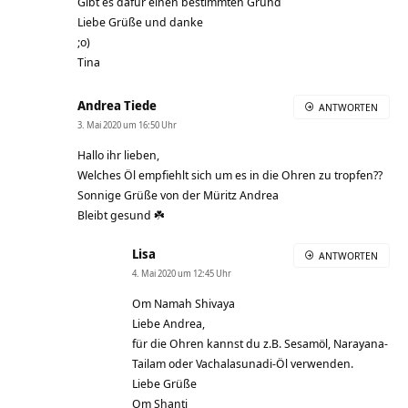
Gibt es dafür einen bestimmten Grund
Liebe Grüße und danke
;o)
Tina
Andrea Tiede
ANTWORTEN
3. Mai 2020 um 16:50 Uhr
Hallo ihr lieben,
Welches Öl empfiehlt sich um es in die Ohren zu tropfen??
Sonnige Grüße von der Müritz Andrea
Bleibt gesund ☘️
Lisa
ANTWORTEN
4. Mai 2020 um 12:45 Uhr
Om Namah Shivaya
Liebe Andrea,
für die Ohren kannst du z.B. Sesamöl, Narayana-
Tailam oder Vachalasunadi-Öl verwenden.
Liebe Grüße
Om Shanti