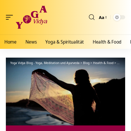
Aa
Größenänderun
Home
News
Yoga & Spiritualität
Health & Food
Yoga Vidya Blog - Yoga, Meditation und Ayurveda
>
Blog
>
Health & Food
>
Ayurveda