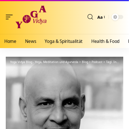
Aa
Größenänderun
Home
News
Yoga & Spiritualität
Health & Food
Yoga Vidya Blog - Yoga, Meditation und Ayurveda
>
Blog
>
Podcast
>
Tägl. Inspiration