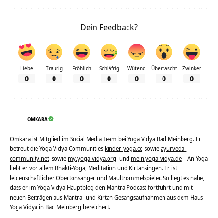
Dein Feedback?
Liebe
Traurig
Fröhlich
Schläfrig
Wütend
Überrascht
Zwinker
0
0
0
0
0
0
0
OMKARA
Omkara ist Mitglied im Social Media Team bei Yoga Vidya Bad Meinberg. Er
betreut die Yoga Vidya Communities
kinder-yoga.cc
sowie
ayurveda-
community.net
sowie
my.yoga-vidya.org
und
mein.yoga-vidya.de
- An Yoga
liebt er vor allem Bhakti-Yoga, Meditation und Kirtansingen. Er ist
leidenschaftlicher Obertonsänger und Maultrommelspieler. So liegt es nahe,
dass er im Yoga Vidya Hauptblog den Mantra Podcast fortführt und mit
neuen Beiträgen aus Mantra- und Kirtan Gesangsaufnahmen aus dem Haus
Yoga Vidya in Bad Meinberg bereichert.