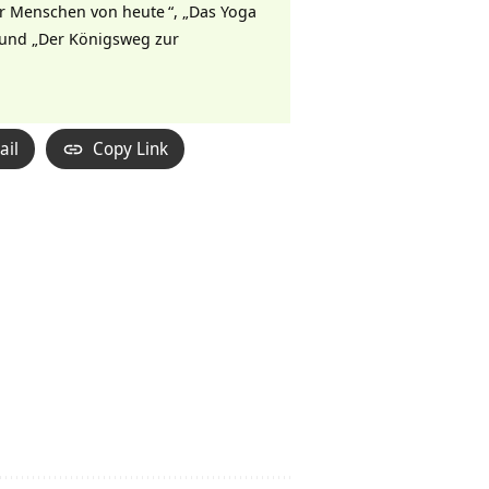
für Menschen von heute
“, „
Das Yoga
 und „
Der Königsweg zur
ail
Copy Link