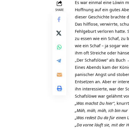
Es war einmal eine Löwin m
Hoffnung auf ein gutes Aben
SHARE
dieser Geschichte brachte 
Das hilflose, verwirrte, sc
Fehlgeburt verloren hatte.
zu essen wie ein Schaf, zu
wie ein Schaf – ja sogar wi
ihm oft Streiche oder häns
„Der Schafslöwe“ als Buch 
Eines Abends kam der König 
panischer Angst und stoben
Entsetzen an. Aber er inter
ihn interessierte, war der 
Schafslöwe war gelähmt vor
„Was machst Du hier“
, knurr
„Mäh, mäh, mäh, ich bin nur e
„Was redest Du da für einen 
„Da vorne läuft sie, mit der 