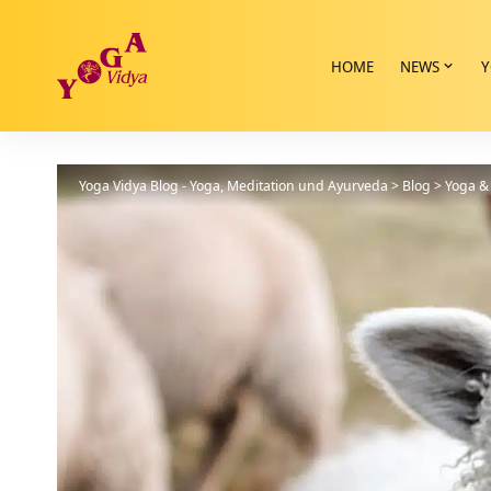
HOME
NEWS
Y
Yoga Vidya Blog - Yoga, Meditation und Ayurveda
>
Blog
>
Yoga & 