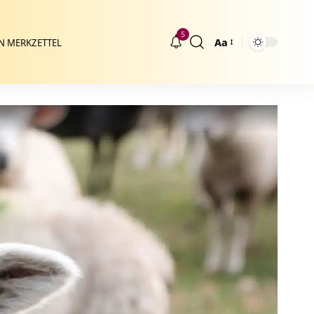
5
Aa
N MERKZETTEL
Größenänderung