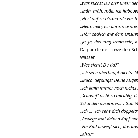
„Was suchst Du hier unter den
„Mäh, mäh, mäh, ich habe An
„Hör’ auf zu blöken wie ein Sc
„Nein, nein, ich bin ein armes
„Hör’ endlich mit dem Unsinn 
„Ja, ja, das mag schon sein, 
Da packte der Löwe den Sch
Wasser.
„Was siehst Du da?“
„Ich sehe überhaupt nichts. 
„Mach’ gefälligst Deine Augen
„Ich kann immer noch nichts 
„Schnauf’ nicht so unruhig, da
Sekunden ausatmen…. Gut. Wa
„Ich …, ich sehe dich doppelt!
„Bewege mal deinen Kopf nach
„Ein Bild bewegt sich, das and
„Also?“