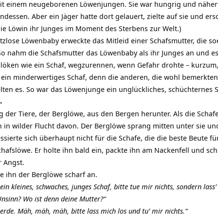
it einem neugeborenen Löwenjungen. Sie war hungrig und näherte
dessen. Aber ein Jäger hatte dort gelauert, zielte auf sie und ersc
die Löwin ihr Junges im Moment des Sterbens zur Welt.)
hutzlose Löwenbaby erweckte das Mitleid einer Schafsmutter, die s
 So nahm die Schafsmutter das Löwenbaby als ihr Junges an und es
 blöken wie ein Schaf, wegzurennen, wenn Gefahr drohte – kurzum,
e ein minderwertiges Schaf, denn die anderen, die wohl bemerkten, 
elten es. So war das Löwenjunge ein unglückliches, schüchternes
→
der Tiere, der Berglöwe, aus den Bergen herunter. Als die Schafe i
 in wilder Flucht davon. Der Berglöwe sprang mitten unter sie un
essierte sich überhaupt nicht für die Schafe, die die beste Beute 
Schafslöwe. Er holte ihn bald ein, packte ihn am Nackenfell und sch
 Angst.
te ihn der Berglöwe scharf an.
in kleines, schwaches, junges Schaf, bitte tue mir nichts, sondern las
Unsinn? Wo ist denn deine Mutter?“
Herde. Mäh, mäh, mäh, bitte lass mich los und tu’ mir nichts.“