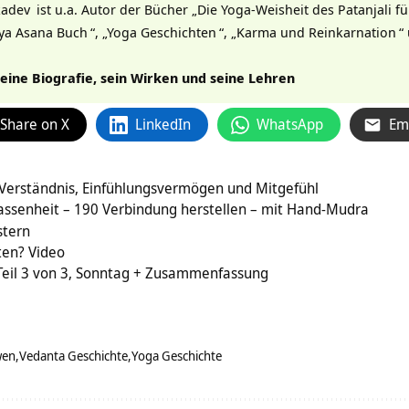
adev
ist u.a. Autor der Bücher „
Die Yoga-Weisheit des Patanjali 
ya Asana Buch
“, „
Yoga Geschichten
“, „
Karma und Reinkarnation
“
eine Biografie, sein Wirken und seine Lehren
Share on X
LinkedIn
WhatsApp
Em
 Verständnis, Einfühlungsvermögen und Mitgefühl
assenheit – 190 Verbindung herstellen – mit Hand-Mudra
stern
ten? Video
Teil 3 von 3, Sonntag + Zusammenfassung
wen
Vedanta Geschichte
Yoga Geschichte